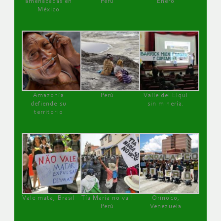
amenazadas en
Perú
Enero
México
Amazonía
Perú
Valle del Elqui
defiende su
sin minería.
territorio
Vale mata, Brasil
Tía María no va !
Orinoco,
Perú
Venezuela