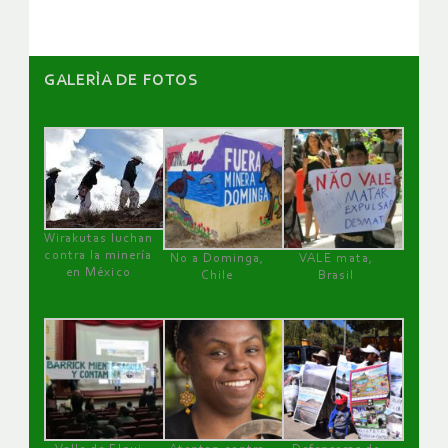
GALERÌA DE FOTOS
Wirakutas luchan
contra la minería
No a Dominga,
VALE mata,
en México
Chile
Brasil