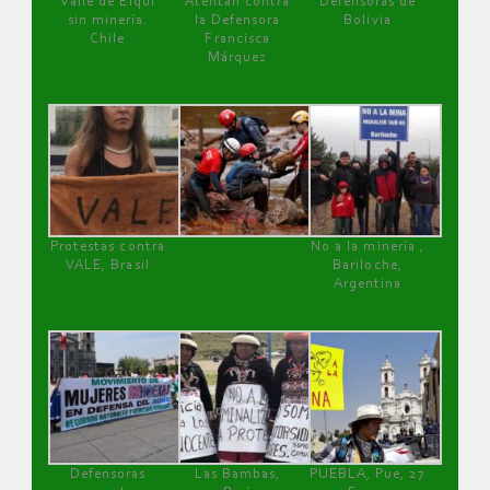
Valle de Elqui
Atentan contra
Defensoras de
sin minería.
la Defensora
Bolivia
Chile
Francisca
Márquez
Protestas contra
No a la minería ,
VALE, Brasil
Bariloche,
Argentina
Defensoras
Las Bambas,
PUEBLA, Pue, 27