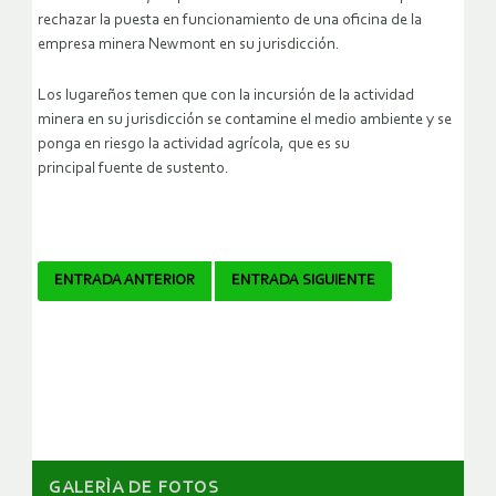
rechazar la puesta en funcionamiento de una oficina de la
empresa minera Newmont en su jurisdicción.
Los lugareños temen que con la incursión de la actividad
minera en su jurisdicción se contamine el medio ambiente y se
ponga en riesgo la actividad agrícola, que es su
principal fuente de sustento.
Navegador
ENTRADA ANTERIOR
ENTRADA SIGUIENTE
de
artículos
GALERÌA DE FOTOS