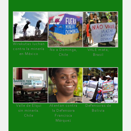
Wirakutas luchan
contra la minería
No a Dominga,
VALE mata,
en México
Chile
Brasil
Valle de Elqui
Atentan contra
Defensoras de
sin minería.
la Defensora
Bolivia
Chile
Francisca
Márquez