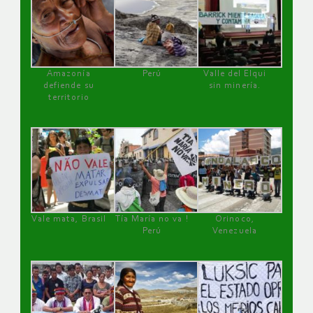
Amazonía
Perú
Valle del Elqui
defiende su
sin minería.
territorio
Vale mata, Brasil
Tía María no va !
Orinoco,
Perú
Venezuela