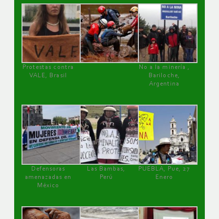
Protestas contra
No a la minería ,
VALE, Brasil
Bariloche,
Argentina
Defensoras
Las Bambas,
PUEBLA, Pue, 27
amenazadas en
Perú
Enero
México