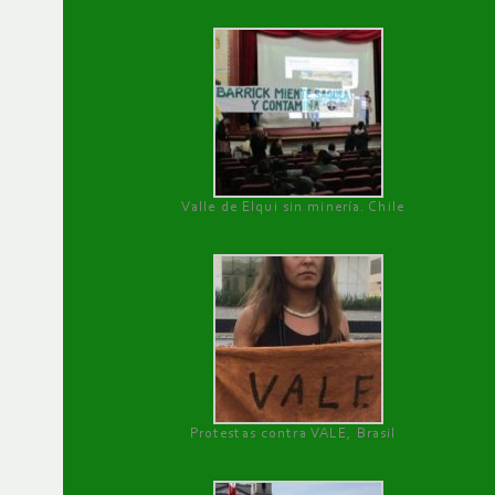
Valle de Elqui sin minería. Chile
Protestas contra VALE, Brasil