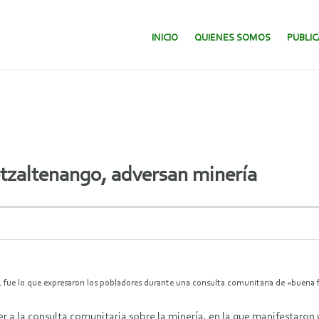
SALTAR AL CONTENIDO.
INICIO
QUIENES SOMOS
PUBLI
tzaltenango, adversan minería
 fue lo que expresaron los pobladores durante una consulta comunitaria de «buena f
a la consulta comunitaria sobre la minería, en la que manifestaron