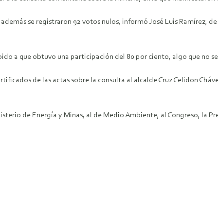
69, además se registraron 92 votos nulos, informó José Luis Ramírez,
bido a que obtuvo una participación del 80 por ciento, algo que no se
tificados de las actas sobre la consulta al alcalde Cruz Celidon Cháv
nisterio de Energía y Minas, al de Medio Ambiente, al Congreso, la 