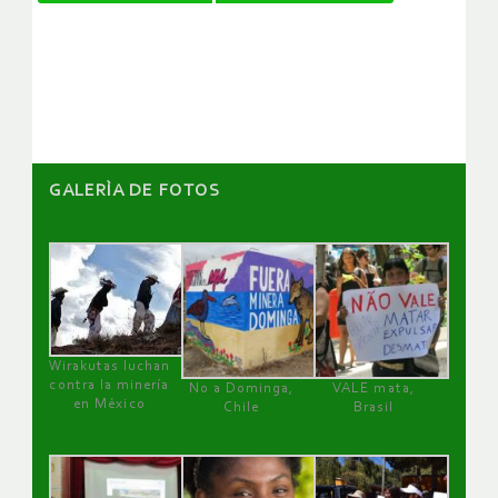
de
artículos
GALERÌA DE FOTOS
Wirakutas luchan
contra la minería
No a Dominga,
VALE mata,
en México
Chile
Brasil