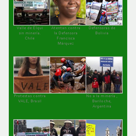
Valle de Elqui
Atentan contra
Defensoras de
sin minería.
la Defensora
Bolivia
Chile
Francisca
Márquez
Protestas contra
No a la minería ,
VALE, Brasil
Bariloche,
Argentina