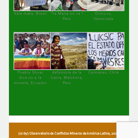
Vale mata, Brasil
Tía María no va !
Orinoco,
Perú
Venezuela
Pueblo Shuar
defensora de la
Caimanes, Chile
dice no a la
tierra, Melchora,
minería, Ecuador
Perú
(cc-by) Observatorio de Conflictos Mineros de América Latina, 2026