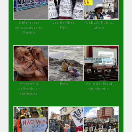
Defensoras
Las Bambas,
PUEBLA, Pue, 27
amenazadas en
Perú
Enero
México
Amazonía
Perú
Valle del Elqui
defiende su
sin minería.
territorio