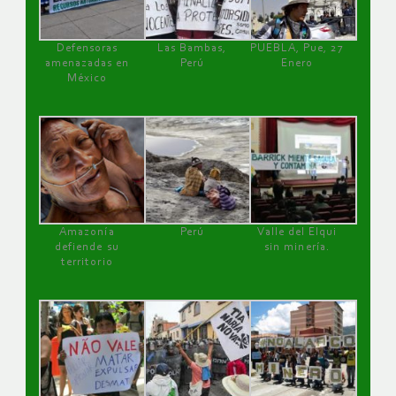
Defensoras
Las Bambas,
PUEBLA, Pue, 27
amenazadas en
Perú
Enero
México
Amazonía
Perú
Valle del Elqui
defiende su
sin minería.
territorio