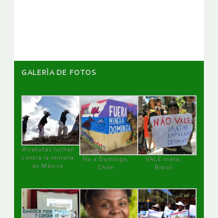
de
artículos
GALERÌA DE FOTOS
Wirakutas luchan
contra la minería
No a Dominga,
VALE mata,
en México
Chile
Brasil