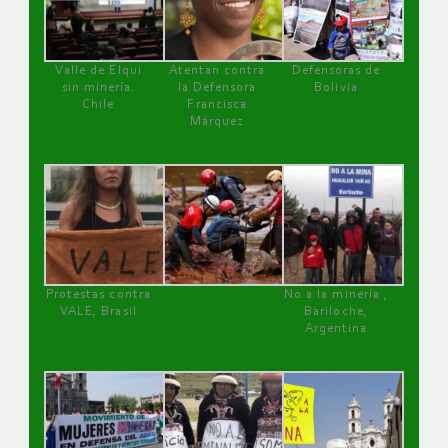
Valle de Elqui
Atentan contra
Defensoras de
sin minería.
la Defensora
Bolivia
Chile
Francisca
Márquez
Protestas contra
No a la minería ,
VALE, Brasil
Bariloche,
Argentina