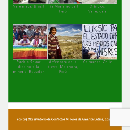
Vale mata, Brasil
Tía María no va !
Orinoco,
Perú
Venezuela
Pueblo Shuar
defensora de la
Caimanes, Chile
dice no a la
tierra, Melchora,
minería, Ecuador
Perú
(cc-by) Observatorio de Conflictos Mineros de América Latina, 2026