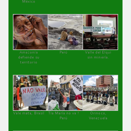
México
Amazonía
Perú
Valle del Elqui
defiende su
sin minería.
territorio
Vale mata, Brasil
Tía María no va !
Orinoco,
Perú
Venezuela