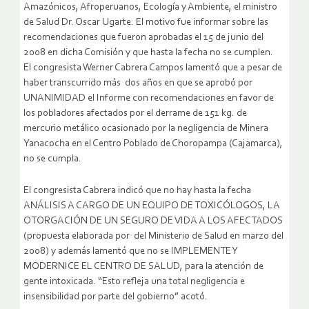
Amazónicos, Afroperuanos, Ecología y Ambiente, el ministro
de Salud Dr. Oscar Ugarte. El motivo fue informar sobre las
recomendaciones que fueron aprobadas el 15 de junio del
2008 en dicha Comisión y que hasta la fecha no se cumplen.
El congresista Werner Cabrera Campos lamentó que a pesar de
haber transcurrido más dos años en que se aprobó por
UNANIMIDAD el Informe con recomendaciones en favor de
los pobladores afectados por el derrame de 151 kg. de
mercurio metálico ocasionado por la negligencia de Minera
Yanacocha en el Centro Poblado de Choropampa (Cajamarca),
no se cumpla.
El congresista Cabrera indicó que no hay hasta la fecha
ANÁLISIS A CARGO DE UN EQUIPO DE TOXICÓLOGOS, LA
OTORGACIÓN DE UN SEGURO DE VIDA A LOS AFECTADOS
(propuesta elaborada por del Ministerio de Salud en marzo del
2008) y además lamentó que no se IMPLEMENTE Y
MODERNICE EL CENTRO DE SALUD, para la atención de
gente intoxicada. “Esto refleja una total negligencia e
insensibilidad por parte del gobierno” acotó.