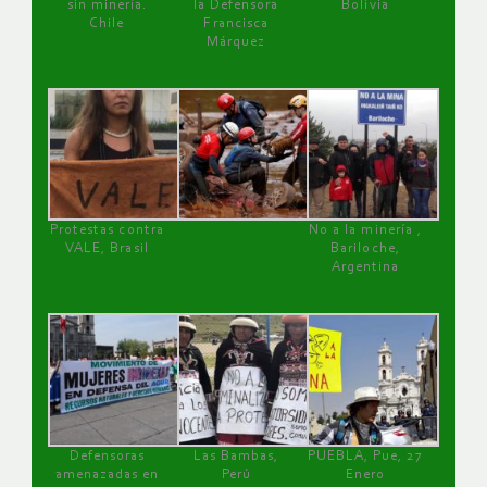
sin minería.
la Defensora
Bolivia
Chile
Francisca
Márquez
Protestas contra
No a la minería ,
VALE, Brasil
Bariloche,
Argentina
Defensoras
Las Bambas,
PUEBLA, Pue, 27
amenazadas en
Perú
Enero