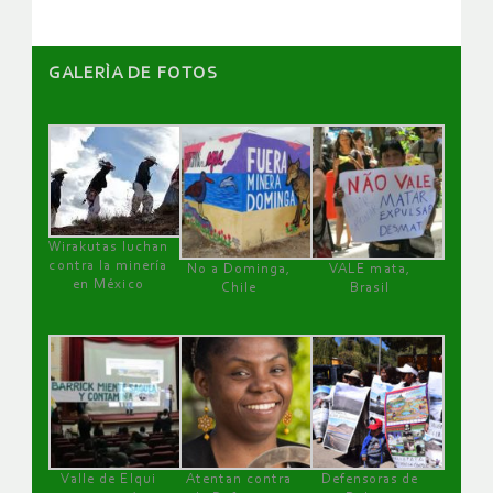
GALERÌA DE FOTOS
Wirakutas luchan
contra la minería
No a Dominga,
VALE mata,
en México
Chile
Brasil
Valle de Elqui
Atentan contra
Defensoras de