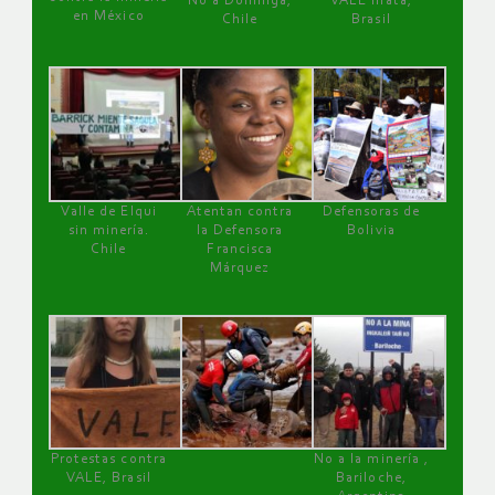
No a Dominga,
VALE mata,
en México
Chile
Brasil
Valle de Elqui
Atentan contra
Defensoras de
sin minería.
la Defensora
Bolivia
Chile
Francisca
Márquez
Protestas contra
No a la minería ,
VALE, Brasil
Bariloche,