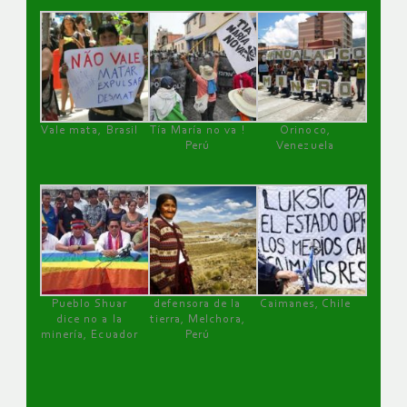
Vale mata, Brasil
Tía María no va !
Orinoco,
Perú
Venezuela
Pueblo Shuar
defensora de la
Caimanes, Chile
dice no a la
tierra, Melchora,
minería, Ecuador
Perú