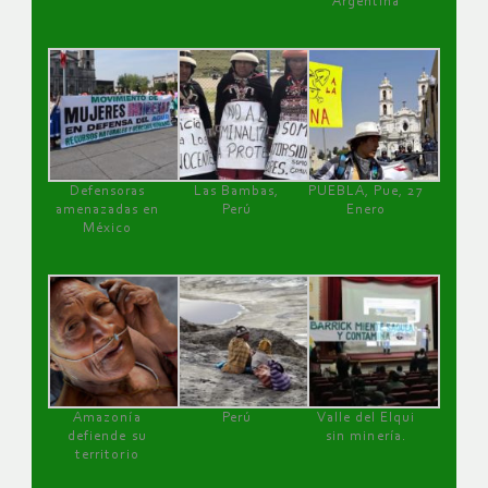
Argentina
Defensoras
Las Bambas,
PUEBLA, Pue, 27
amenazadas en
Perú
Enero
México
Amazonía
Perú
Valle del Elqui
defiende su
sin minería.
territorio