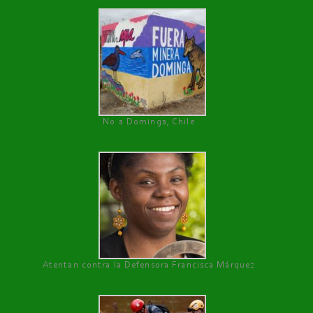
No a Dominga, Chile
Atentan contra la Defensora Francisca Márquez