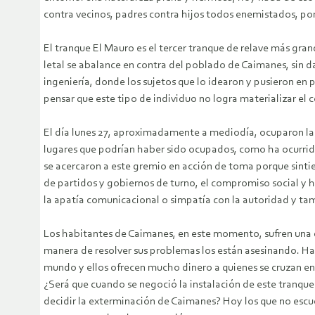
contra vecinos, padres contra hijos todos enemistados, por
El tranque El Mauro es el tercer tranque de relave más gr
letal se abalance en contra del poblado de Caimanes, sin d
ingeniería, donde los sujetos que lo idearon y pusieron en 
pensar que este tipo de individuo no logra materializar el 
El día lunes 27, aproximadamente a mediodía, ocuparon la c
lugares que podrían haber sido ocupados, como ha ocurrido
se acercaron a este gremio en acción de toma porque sintie
de partidos y gobiernos de turno, el compromiso social y 
la apatía comunicacional o simpatía con la autoridad y ta
Los habitantes de Caimanes, en este momento, sufren una de l
manera de resolver sus problemas los están asesinando. Ha
mundo y ellos ofrecen mucho dinero a quienes se cruzan en s
¿Será que cuando se negoció la instalación de este tranque
decidir la exterminación de Caimanes? Hoy los que no escuc