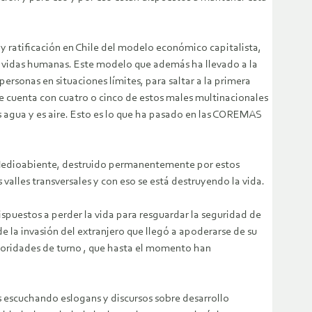
 y ratificación en Chile del modelo económico capitalista,
las vidas humanas. Este modelo que además ha llevado a la
ersonas en situaciones límites, para saltar a la primera
se cuenta con cuatro o cinco de estos males multinacionales
s agua y es aire. Esto es lo que ha pasado en las COREMAS
l Medioabiente, destruido permanentemente por estos
valles transversales y con eso se está destruyendo la vida.
spuestos a perder la vida para resguardar la seguridad de
 de la invasión del extranjero que llegó a apoderarse de su
autoridades de turno , que hasta el momento han
 escuchando eslogans y discursos sobre desarrollo