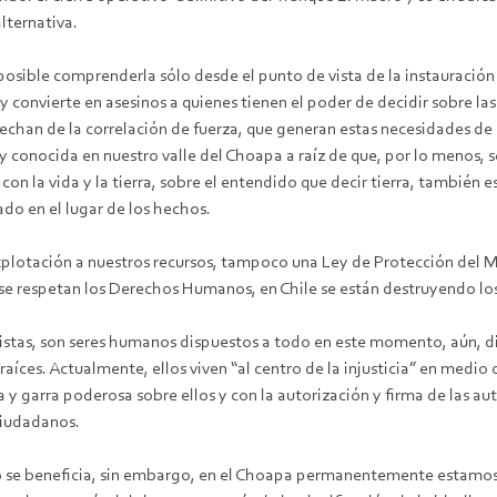
lternativa.
 posible comprenderla sólo desde el punto de vista de la instauración
, y convierte en asesinos a quienes tienen el poder de decidir sobre 
chan de la correlación de fuerza, que generan estas necesidades de p
y conocida en nuestro valle del Choapa a raíz de que, por lo menos, 
 la vida y la tierra, sobre el entendido que decir tierra, también e
do en el lugar de los hechos.
eexplotación a nuestros recursos, tampoco una Ley de Protección de
 se respetan los Derechos Humanos, en Chile se están destruyendo los 
istas, son seres humanos dispuestos a todo en este momento, aún, di
s raíces. Actualmente, ellos viven “al centro de la injusticia” en medio
ota y garra poderosa sobre ellos y con la autorización y firma de las 
ciudadanos.
no se beneficia, sin embargo, en el Choapa permanentemente estamos