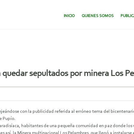
SALTAR AL CONTENIDO.
INICIO
QUIENES SOMOS
PUBLI
 quedar sepultados por minera Los P
jeándose con la publicidad referida al erróneo tema del bicentenario
e Pupío.
aradisíaca, habitantes de una pequeña comunidad en paz donde los ve
s así, la Minera multinacional Los Pelambres, que llegó a instalars