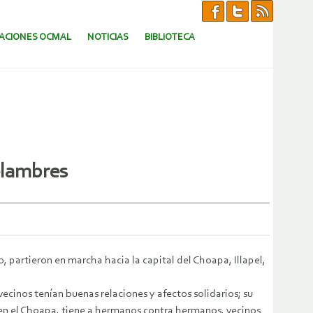
CACIONES OCMAL
NOTICIAS
BIBLIOTECA
elambres
, partieron en marcha hacia la capital del Choapa, Illapel,
cinos tenían buenas relaciones y afectos solidarios; su
e en el Choapa, tiene a hermanos contra hermanos, vecinos