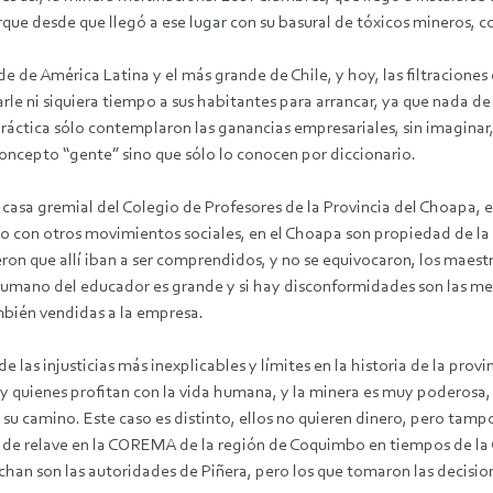
que desde que llegó a ese lugar con su basural de tóxicos mineros, c
ande de América Latina y el más grande de Chile, y hoy, las filtraci
arle ni siquiera tiempo a sus habitantes para arrancar, ya que nada 
práctica sólo contemplaron las ganancias empresariales, sin imaginar,
concepto “gente” sino que sólo lo conocen por diccionario.
asa gremial del Colegio de Profesores de la Provincia del Choapa, er
 con otros movimientos sociales, en el Choapa son propiedad de la 
ron que allí iban a ser comprendidos, y no se equivocaron, los maes
humano del educador es grande y si hay disconformidades son las men
mbién vendidas a la empresa.
as injusticias más inexplicables y límites en la historia de la provin
y quienes profitan con la vida humana, y la minera es muy poderosa,
u camino. Este caso es distinto, ellos no quieren dinero, pero tampoc
 de relave en la COREMA de la región de Coquimbo en tiempos de la C
han son las autoridades de Piñera, pero los que tomaron las decision