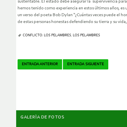
sustentable. El estado debe asegurar la supervivencia para 
hemos tenido como experiencia en estos últimos años, es 
un verso del poeta Bob Dylan “¿Cuántas veces puede el homb
de estas personas honestas defendiendo su tierra y su vida,
CONFLICTO: LOS PELAMBRES
,
LOS PELAMBRES
Navegador
ENTRADA ANTERIOR
ENTRADA SIGUIENTE
de
artículos
GALERÌA DE FOTOS