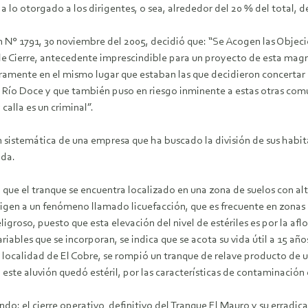
lo otorgado a los dirigentes, o sea, alrededor del 20 % del total, d
 N° 1791, 30 noviembre del 2005, decidió que: “Se Acogen las Objec
 de Cierre, antecedente imprescindible para un proyecto de esta m
mente en el mismo lugar que estaban las que decidieron concertar co
o Río Doce y que también puso en riesgo inminente a estas otras co
calla es un criminal”.
istemática de una empresa que ha buscado la división de sus habitantes
ada.
que el tranque se encuentra localizado en una zona de suelos con al
origen a un fenómeno llamado licuefacción, que es frecuente en zonas
roso, puesto que esta elevación del nivel de estériles es por la afl
riables que se incorporan, se indica que se acota su vida útil a 15 año
a localidad de El Cobre, se rompió un tranque de relave producto de 
te aluvión quedó estéril, por las características de contaminación c
ndo: el cierre operativo definitivo del Tranque El Mauro y su erradic