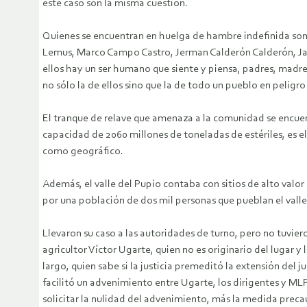
este caso son la misma cuestión.
Quienes se encuentran en huelga de hambre indefinida son:
Lemus, Marco Campo Castro, Jerman Calderón Calderón, Javi
ellos hay un ser humano que siente y piensa, padres, madres
no sólo la de ellos sino que la de todo un pueblo en peligro
El tranque de relave que amenaza a la comunidad se encue
capacidad de 2060 millones de toneladas de estériles, es e
como geográfico.
Además, el valle del Pupio contaba con sitios de alto valor
por una población de dos mil personas que pueblan el valle
Llevaron su caso a las autoridades de turno, pero no tuvie
agricultor Víctor Ugarte, quien no es originario del lugar 
largo, quien sabe si la justicia premeditó la extensión del 
facilitó un advenimiento entre Ugarte, los dirigentes y MLP
solicitar la nulidad del advenimiento, más la medida preca