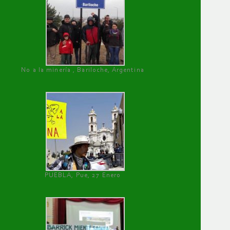
No a la minería , Bariloche, Argentina
PUEBLA, Pue, 27 Enero