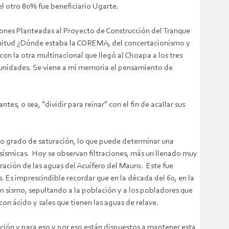
el otro 80% fue beneficiario Ugarte.
iones Planteadas al Proyecto de Construcción del Tranque
agnitud ¿Dónde estaba la COREMA, del concertacionismo y
n la otra multinacional que llegó al Choapa a los tres
munidades. Se viene a mi memoria el pensamiento de
, o sea, “dividir para reinar” con el fin de acallar sus
to grado de saturación, lo que puede determinar una
 sísmicas. Hoy se observan filtraciones, más un llenado muy
oración de las aguas del Acuífero del Mauro. Este fue
s. Es imprescindible recordar que en la década del 60, en la
un sismo, sepultando a la población y a los pobladores que
on ácido y sales que tienen las aguas de relave.
ación y para eso y por eso están dispuestos a mantener esta