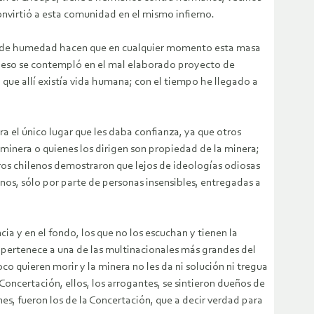
onvirtió a esta comunidad en el mismo infierno.
ones de humedad hacen que en cualquier momento esta masa
de eso se contempló en el mal elaborado proyecto de
 que allí existía vida humana; con el tiempo he llegado a
a el único lugar que les daba confianza, ya que otros
minera o quienes los dirigen son propiedad de la minera;
tros chilenos demostraron que lejos de ideologías odiosas
os, sólo por parte de personas insensibles, entregadas a
cia y en el fondo, los que no los escuchan y tienen la
 pertenece a una de las multinacionales más grandes del
o quieren morir y la minera no les da ni solución ni tregua
oncertación, ellos, los arrogantes, se sintieron dueños de
es, fueron los de la Concertación, que a decir verdad para