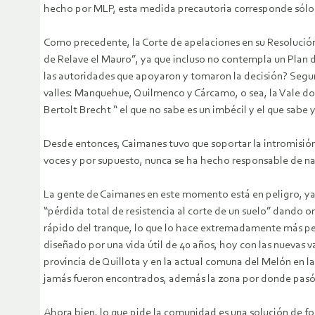
hecho por MLP, esta medida precautoria corresponde sólo a 
Como precedente, la Corte de apelaciones en su Resolución
de Relave el Mauro”, ya que incluso no contempla un Plan
las autoridades que apoyaron y tomaron la decisión? Segura
valles: Manquehue, Quilmenco y Cárcamo, o sea, la Vale d
Bertolt Brecht “ el que no sabe es un imbécil y el que sabe y 
Desde entonces, Caimanes tuvo que soportar la intromisión s
voces y por supuesto, nunca se ha hecho responsable de n
La gente de Caimanes en este momento está en peligro, ya 
“pérdida total de resistencia al corte de un suelo” dando 
rápido del tranque, lo que lo hace extremadamente más pelig
diseñado por una vida útil de 40 años, hoy con las nuevas va
provincia de Quillota y en la actual comuna del Melón en l
jamás fueron encontrados, además la zona por donde pasó es
Ahora bien, lo que pide la comunidad es una solución de fo