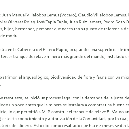
 Juan Manuel Villalobos Lemus (Vocero), Claudio Villalobos Lemus, 
er Olivares Rojas, José Tapia Tapia, Juan Ruiz Jamett, Pedro Soto C
, hijos, hermanos, personas que necesitan su punto de referencia de or
 de morir.
ntra en la Cabecera del Estero Pupio, ocupando una superficie de 
l tercer tranque de relave minero más grande del mundo, instalado en
 patrimonial arqueológico, biodiversidad de flora y fauna con un micr
.
ron respuesta, se inició un proceso legal con la demanda de la junta
y llegó un poco antes que la minera se instalara a comprar una buena 
juicio, lo que permitió a MLP construir el tranque de relave El Mauro 
, esto sin conocimiento y autorización de la Comunidad, por lo cual, s
utoria del dinero. Esto dio como resultado que hace 2 meses se decl