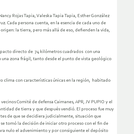
Nancy Rojas Tapia, Valeska Tapia Tapia, Esther González
ruz. Cada persona cuenta, en la esencia de cada uno de
igen: la tierra, pero más allá de eso, defienden la vida,
impacto directo de 74 kilómetros cuadrados con una
 una zona frágil, tanto desde el punto de vista geológico
o clima con características únicas en la región, habitado
 de vecinos Comité de defensa Caimanes, APR, JV PUPIO y el
cantidad de tierra y que después vendió. El proceso fue muy
antes de que se decidiera judicialmente, situación que
e tomó la decisión de iniciar otro proceso con el fin de
ara nulo el advenimiento y por consiguiente el depósito