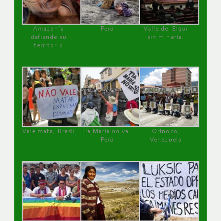
Amazonía
Perú
Valle del Elqui
defiende su
sin minería.
territorio
Vale mata, Brasil
Tía María no va !
Orinoco,
Perú
Venezuela