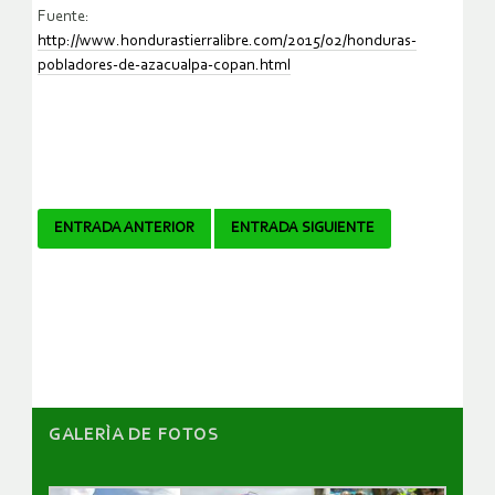
Fuente:
http://www.hondurastierralibre.com/2015/02/honduras-
pobladores-de-azacualpa-copan.html
Navegador
ENTRADA ANTERIOR
ENTRADA SIGUIENTE
de
artículos
GALERÌA DE FOTOS