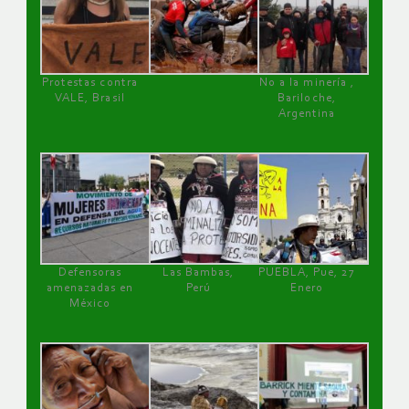
Protestas contra
No a la minería ,
VALE, Brasil
Bariloche,
Argentina
Defensoras
Las Bambas,
PUEBLA, Pue, 27
amenazadas en
Perú
Enero
México