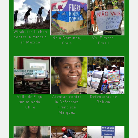
Wirakutas luchan
contra la minería
No a Dominga,
VALE mata,
en México
Chile
Brasil
Valle de Elqui
Atentan contra
Defensoras de
sin minería.
la Defensora
Bolivia
Chile
Francisca
Márquez