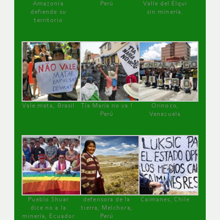
Amazonía
Perú
Valle del Elqui
defiende su
sin minería.
territorio
Vale mata, Brasil
Tía María no va !
Orinoco,
Perú
Venezuela
Pueblo Shuar
defensora de la
Caimanes, Chile
dice no a la
tierra, Melchora,
minería, Ecuador
Perú