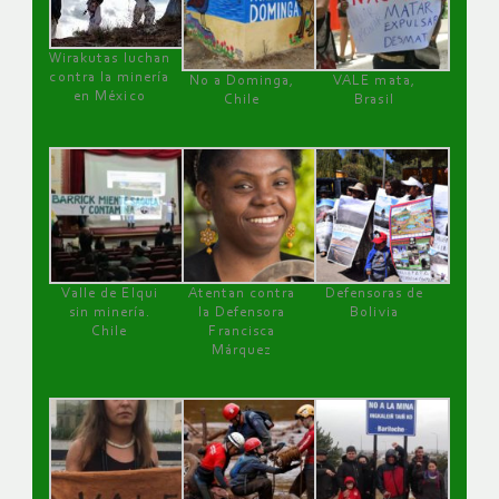
Wirakutas luchan
contra la minería
No a Dominga,
VALE mata,
en México
Chile
Brasil
Valle de Elqui
Atentan contra
Defensoras de
sin minería.
la Defensora
Bolivia
Chile
Francisca
Márquez