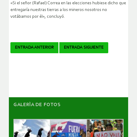
«Si el señor (Rafael) Correa en las elecciones hubiese dicho que
entregaría nuestras tierras a los mineros nosotros no
votábamos por él», concluyó.
Navegador
ENTRADA ANTERIOR
ENTRADA SIGUIENTE
de
artículos
GALERÌA DE FOTOS