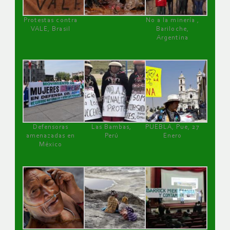
Protestas contra
No a la minería ,
VALE, Brasil
Bariloche,
Argentina
Defensoras
Las Bambas,
PUEBLA, Pue, 27
amenazadas en
Perú
Enero
México