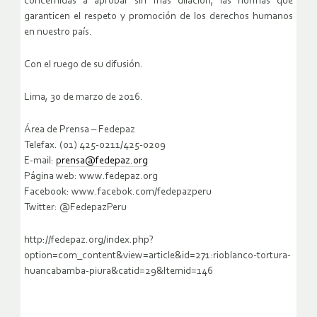
concernidas a aprobar sin más dilación, las normas que
garanticen el respeto y promoción de los derechos humanos
en nuestro país.
Con el ruego de su difusión.
Lima, 30 de marzo de 2016.
Área de Prensa – Fedepaz
Telefax. (01) 425-0211/425-0209
E-mail:
prensa@fedepaz.org
Página web: www.fedepaz.org
Facebook: www.facebok.com/fedepazperu
Twitter: @FedepazPeru
http://fedepaz.org/index.php?
option=com_content&view=article&id=271:rioblanco-tortura-
huancabamba-piura&catid=29&Itemid=146