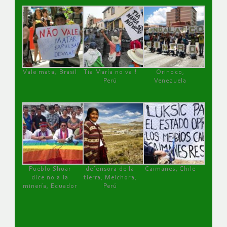
Vale mata, Brasil
Tía María no va !
Orinoco,
Perú
Venezuela
Pueblo Shuar
defensora de la
Caimanes, Chile
dice no a la
tierra, Melchora,
minería, Ecuador
Perú