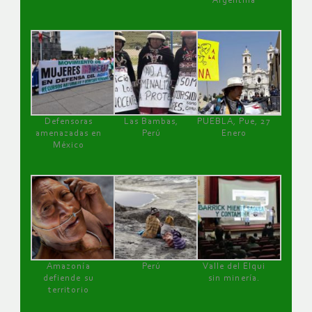
Argentina
Defensoras
Las Bambas,
PUEBLA, Pue, 27
amenazadas en
Perú
Enero
México
Amazonía
Perú
Valle del Elqui
defiende su
sin minería.
territorio