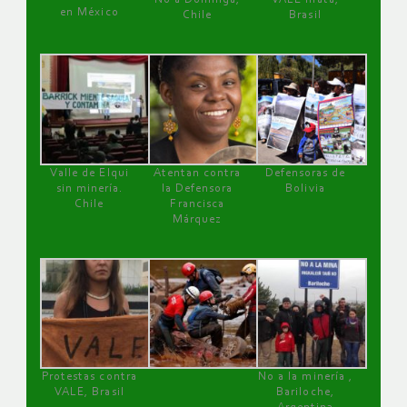
en México
Chile
Brasil
Valle de Elqui
Atentan contra
Defensoras de
sin minería.
la Defensora
Bolivia
Chile
Francisca
Márquez
Protestas contra
No a la minería ,
VALE, Brasil
Bariloche,