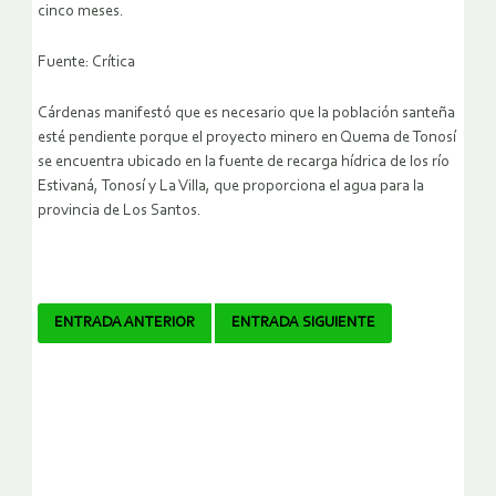
cinco meses.
Fuente: Crítica
Cárdenas manifestó que es necesario que la población santeña
esté pendiente porque el proyecto minero en Quema de Tonosí
se encuentra ubicado en la fuente de recarga hídrica de los río
Estivaná, Tonosí y La Villa, que proporciona el agua para la
provincia de Los Santos.
Navegador
ENTRADA ANTERIOR
ENTRADA SIGUIENTE
de
artículos