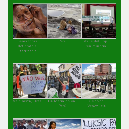
Amazonía
Perú
Valle del Elqui
defiende su
sin minería.
territorio
Vale mata, Brasil
Tía María no va !
Orinoco,
Perú
Venezuela