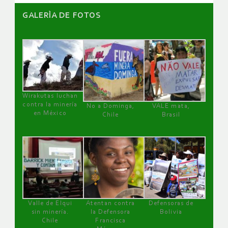
GALERÌA DE FOTOS
Wirakutas luchan
contra la minería
No a Dominga,
VALE mata,
en México
Chile
Brasil
Valle de Elqui
Atentan contra
Defensoras de
sin minería.
la Defensora
Bolivia
Chile
Francisca