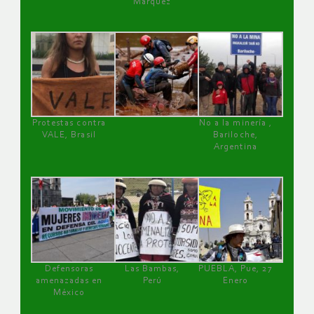
Márquez
Protestas contra
No a la minería ,
VALE, Brasil
Bariloche,
Argentina
Defensoras
Las Bambas,
PUEBLA, Pue, 27
amenazadas en
Perú
Enero
México