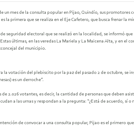
 un mes de la consulta popular en Pijao, Quindío, sus promotores con
es la primera que se realiza en el Eje Cafetero, que busca frenar la mi
 de seguridad electoral que se realizó en la localidad, se informó que
l. Estas últimas, en las veredas La Mariela y La Maicena Alta, y en el
exconcejal del municipio.
ra la votación del plebiscito por la paz del pasado 2 de octubre, se 
mesas) es un derroche”.
 de 2.026 votantes, es decir, la cantidad de personas que deben asistir
udan a las urnas y respondan a la pregunta: “¿Está de acuerdo, sí o n
ntención de convocar a una consulta popular, Pijao es el primero que 