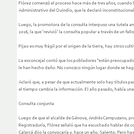
Flórez comenzó el proceso hace más de tres años, cuando la
Administrativo del Quindío, que la declaró inconstitucional
Luego, la promotora de la consulta interpuso una tutela an
2016, la que ‘revivió’ la consulta popular a través de un fall
Pijao es muy frágil por el origen de la tierra, hay otros cu
La exconcejal contó que los pobladores “están preocupados y
le han hecho daño. No conozco ningún lugar donde se hag
Aclaró que, a pesar de que actualmente solo hay títulos pa
el tiempo cambia la información. El año pasado, había una
Consulta conjunta
Luego de que el alcalde de Génova, Andrés Campuzano, prop
Registraduría, Flórez señaló que ha escuchado hablar de co
Calarcá dijo la convocaría y, hace un año, Salento. Pero has