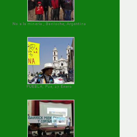
No a la minería , Bariloche, Argentina
PUEBLA, Pue, 27 Enero