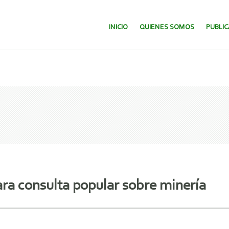
SALTAR AL CONTENIDO.
INICIO
QUIENES SOMOS
PUBLI
para consulta popular sobre minería