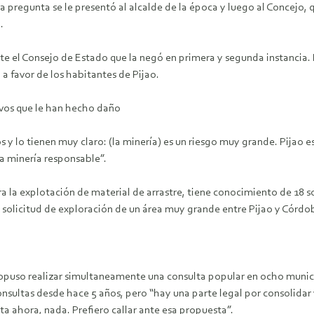
 pregunta se le presentó al alcalde de la época y luego al Concejo, q
.
te el Consejo de Estado que la negó en primera y segunda instancia. 
o a favor de los habitantes de Pijao.
ltivos que le han hecho daño
 lo tienen muy claro: (la minería) es un riesgo muy grande. Pijao es m
a minería responsable”.
ra la explotación de material de arrastre, tiene conocimiento de 18 
 solicitud de exploración de un área muy grande entre Pijao y Córdo
uso realizar simultaneamente una consulta popular en ocho municipi
nsultas desde hace 5 años, pero “hay una parte legal por consolidar 
ta ahora, nada. Prefiero callar ante esa propuesta”.