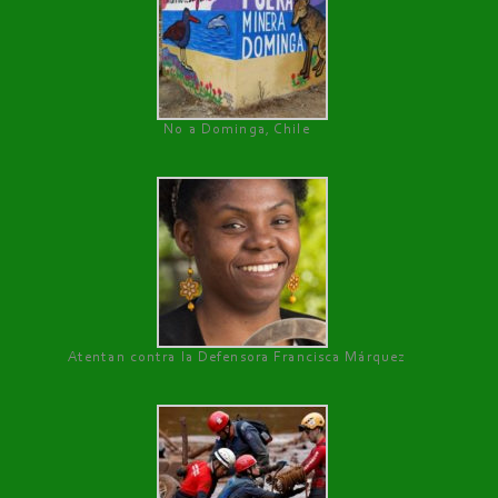
No a Dominga, Chile
Atentan contra la Defensora Francisca Márquez