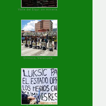
Valle del Elqui sin minería.
Orinoco, Venezuela