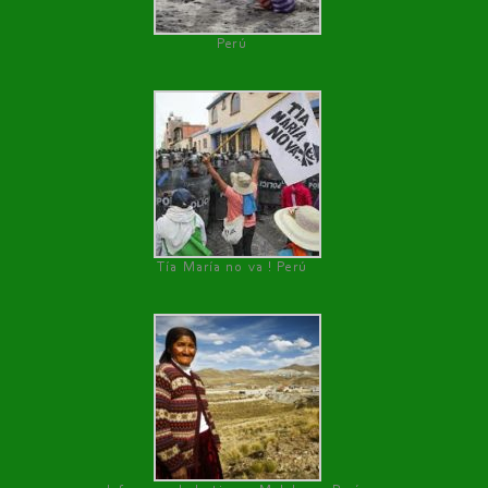
Perú
Tía María no va ! Perú