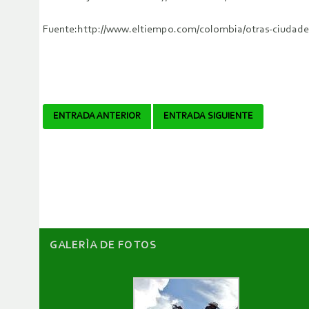
Fuente:http://www.eltiempo.com/colombia/otras-ciudades/
Navegador
ENTRADA ANTERIOR
ENTRADA SIGUIENTE
de
artículos
GALERÌA DE FOTOS