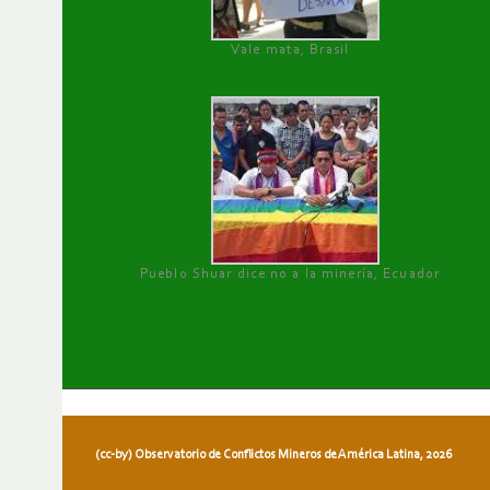
Vale mata, Brasil
Pueblo Shuar dice no a la minería, Ecuador
(cc-by) Observatorio de Conflictos Mineros de América Latina, 2026