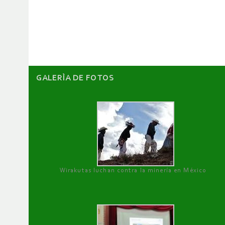
de
artículos
GALERÌA DE FOTOS
Wirakutas luchan contra la minería en México