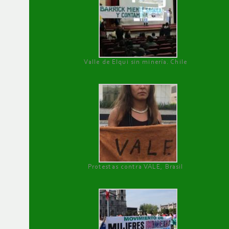
Valle de Elqui sin minería. Chile
Protestas contra VALE, Brasil