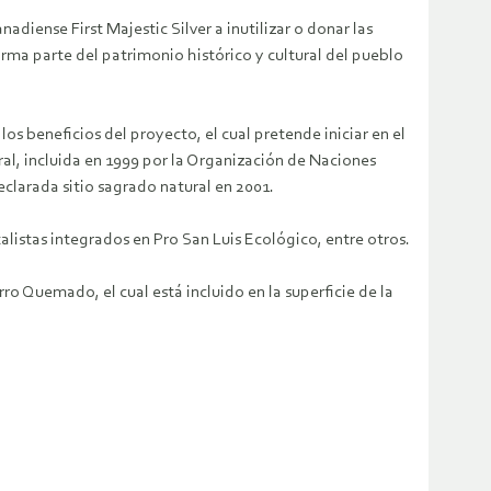
diense First Majestic Silver a inutilizar o donar las
orma parte del patrimonio histórico y cultural del pueblo
los beneficios del proyecto, el cual pretende iniciar en el
ral, incluida en 1999 por la Organización de Naciones
eclarada sitio sagrado natural en 2001.
listas integrados en Pro San Luis Ecológico, entre otros.
ro Quemado, el cual está incluido en la superficie de la