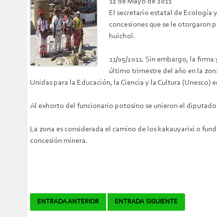
12 de Mayo de 2011
El secretario estatal de Ecología 
concesiones que se le otorgaron pa
huichol.
11/05/2011. Sin embargo, la firma y
último trimestre del año en la zon
Unidas para la Educación, la Ciencia y la Cultura (Unesco) 
Al exhorto del funcionario potosino se unieron el diputado
La zona es considerada el camino de los kakauyarixi o funda
concesión minera.
Navegador
ENTRADA ANTERIOR
ENTRADA SIGUIENTE