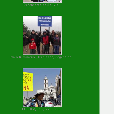
Defensoras de Bolivia
No a la minería , Bariloche, Argentina
PUEBLA, Pue, 27 Enero