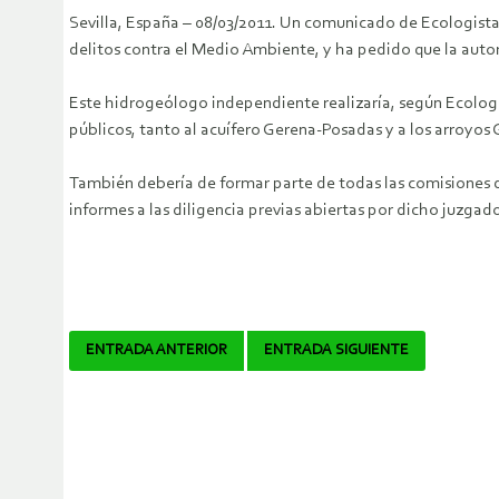
Sevilla, España – 08/03/2011. Un comunicado de Ecologista
delitos contra el Medio Ambiente, y ha pedido que la autor
Este hidrogeólogo independiente realizaría, según Ecologis
públicos, tanto al acuífero Gerena-Posadas y a los arroyos
También debería de formar parte de todas las comisiones d
informes a las diligencia previas abiertas por dicho juzgad
Navegador
ENTRADA ANTERIOR
ENTRADA SIGUIENTE
de
artículos