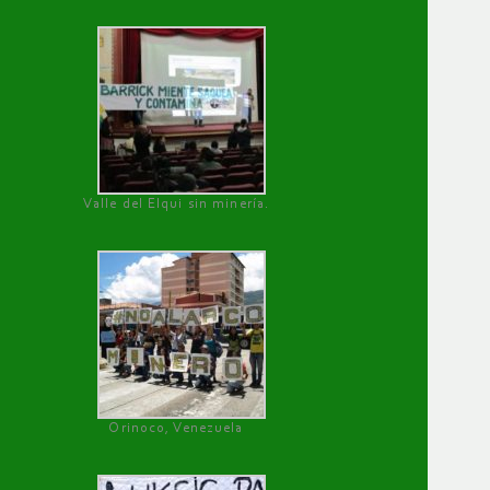
Valle del Elqui sin minería.
Orinoco, Venezuela