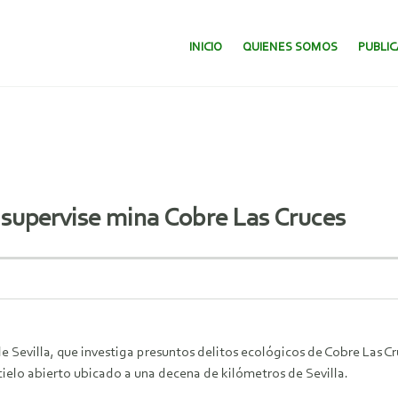
SALTAR AL CONTENIDO.
INICIO
QUIENES SOMOS
PUBLI
 supervise mina Cobre Las Cruces
e Sevilla, que investiga presuntos delitos ecológicos de Cobre Las 
ielo abierto ubicado a una decena de kilómetros de Sevilla.