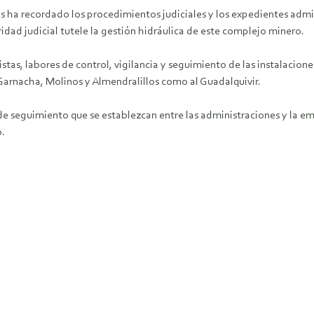
s ha recordado los procedimientos judiciales y los expedientes admin
idad judicial tutele la gestión hidráulica de este complejo minero.
tas, labores de control, vigilancia y seguimiento de las instalacione
 Garnacha, Molinos y Almendralillos como al Guadalquivir.
e seguimiento que se establezcan entre las administraciones y la em
o.