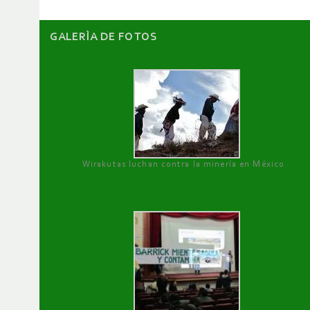
GALERÌA DE FOTOS
Wirakutas luchan contra la minería en México