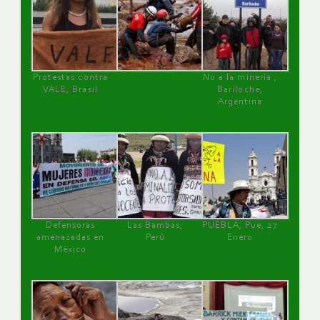
Protestas contra
No a la minería ,
VALE, Brasil
Bariloche,
Argentina
Defensoras
Las Bambas,
PUEBLA, Pue, 27
amenazadas en
Perú
Enero
México