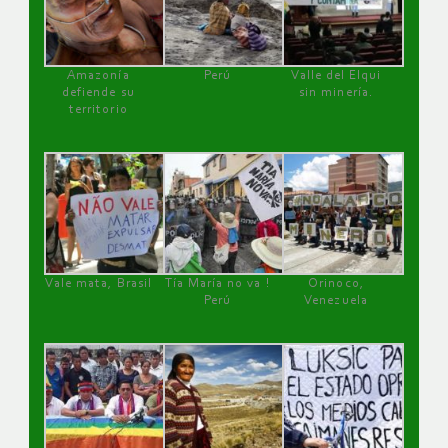
Amazonía
Perú
Valle del Elqui
defiende su
sin minería.
territorio
Vale mata, Brasil
Tía María no va !
Orinoco,
Perú
Venezuela