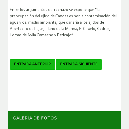
Entre los argumentos del rechazo se expone que “la
preocupación del ejido de Canoas es por la contaminación del
agua y del medio ambiente, que dañaría a los ejidos de
Puertecito de Lajas, Llano de la Marina, El Ciruelo, Cedros,
Lomas de Ávila Camacho y Paticajo”.
Navegador
ENTRADA ANTERIOR
ENTRADA SIGUIENTE
de
artículos
GALERÌA DE FOTOS