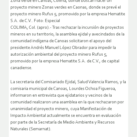
Zona verde en Canoas, Colima, donde buscan hacer un
proyecto minero Zonas verdes en Caonas, donde se prevé el
proyecto minero Rufus 5, promovido por la empresa Hematite
S.A. de C.V.. Foto: Especial
COLIMA, Col. (apro).- Tras rechazar la incursión de proyectos
mineros en su territorio, la asamblea ejidal y avecindados de la
comunidad indígena de Canoas solicitaron el apoyo del
presidente Andrés Manuel López Obrador para impedir la
autorización ambiental del proyecto minero Rufus 5,
promovido por la empresa Hematite S.A. de C.V., de capital
canadiense.
La secretaria del Comisariado Ejidal, Salud Valencia Ramos, y la
comisaria municipal de Canoas, Lourdes Ochoa Figueroa,
informaron en entrevista que ejidatarios y vecinos de la
comunidad realizaron una asamblea en la que rechazaron por
unanimidad el proyecto minero, cuya Manifestación de
Impacto Ambiental actualmente se encuentra en evaluación
por parte de la Secretaría de Medio Ambiente y Recursos
Naturales (Semarnat).