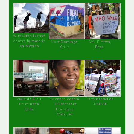
Wirakutas luchan
contra la minería
No a Dominga,
VALE mata,
en México
Chile
Brasil
Valle de Elqui
Atentan contra
Defensoras de
sin minería.
la Defensora
Bolivia
Chile
Francisca
Márquez