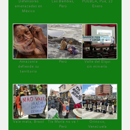
Defensoras
Las Bambas,
PUEBLA, Pue, 27
amenazadas en
Perú
Enero
México
Amazonía
Perú
Valle del Elqui
defiende su
sin minería.
territorio
Vale mata, Brasil
Tía María no va !
Orinoco,
Perú
Venezuela