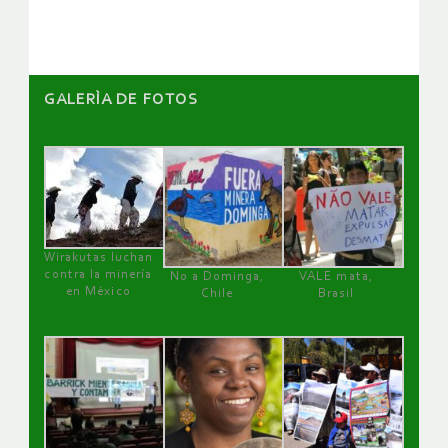
artículos
GALERÌA DE FOTOS
Wirakutas luchan
contra la minería
No a Dominga,
VALE mata,
en México
Chile
Brasil