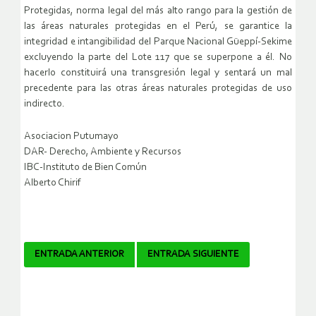
Protegidas, norma legal del más alto rango para la gestión de
las áreas naturales protegidas en el Perú, se garantice la
integridad e intangibilidad del Parque Nacional Güeppí-Sekime
excluyendo la parte del Lote 117 que se superpone a él. No
hacerlo constituirá una transgresión legal y sentará un mal
precedente para las otras áreas naturales protegidas de uso
indirecto.
Asociacion Putumayo
DAR- Derecho, Ambiente y Recursos
IBC-Instituto de Bien Común
Alberto Chirif
Navegador
ENTRADA ANTERIOR
ENTRADA SIGUIENTE
de