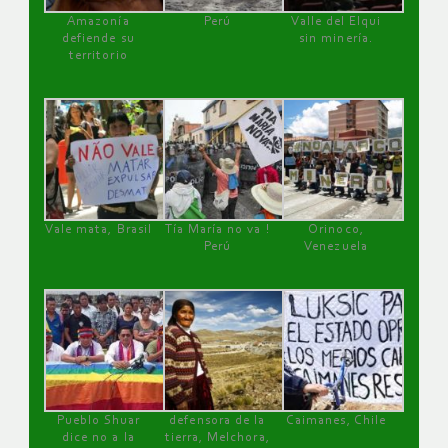
Amazonía
Perú
Valle del Elqui
defiende su
sin minería.
territorio
Vale mata, Brasil
Tía María no va !
Orinoco,
Perú
Venezuela
Pueblo Shuar
defensora de la
Caimanes, Chile
dice no a la
tierra, Melchora,