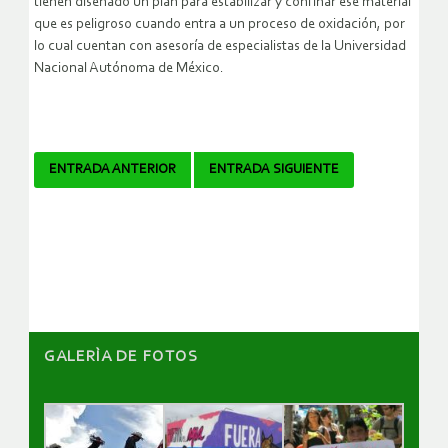
tienen diseñado un plan para estabilizar y confinar ese material
que es peligroso cuando entra a un proceso de oxidación, por
lo cual cuentan con asesoría de especialistas de la Universidad
Nacional Autónoma de México.
Navegador
ENTRADA ANTERIOR
ENTRADA SIGUIENTE
de
artículos
GALERÌA DE FOTOS