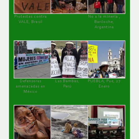
Protestas contra
No a la minería ,
VALE, Brasil
Bariloche,
Argentina
Defensoras
Las Bambas,
PUEBLA, Pue, 27
amenazadas en
Perú
Enero
México