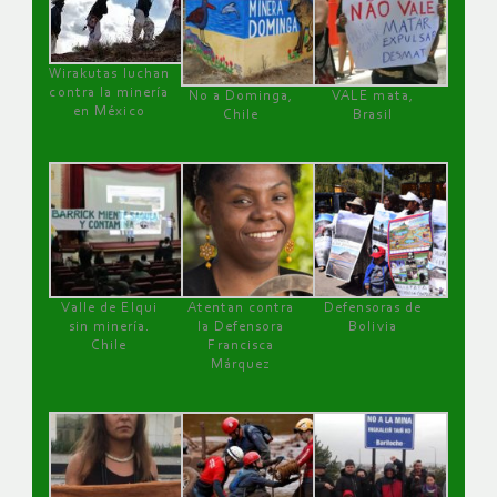
Wirakutas luchan
contra la minería
No a Dominga,
VALE mata,
en México
Chile
Brasil
Valle de Elqui
Atentan contra
Defensoras de
sin minería.
la Defensora
Bolivia
Chile
Francisca
Márquez