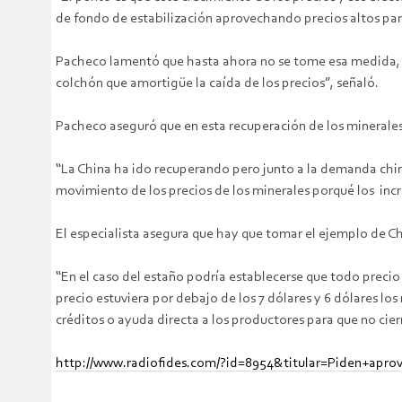
de fondo de estabilización aprovechando precios altos par
Pacheco lamentó que hasta ahora no se tome esa medida, po
colchón que amortigüe la caída de los precios”, señaló.
Pacheco aseguró que en esta recuperación de los minerales, 
“La China ha ido recuperando pero junto a la demanda chi
movimiento de los precios de los minerales porqué los incr
El especialista asegura que hay que tomar el ejemplo de Ch
“En el caso del estaño podría establecerse que todo precio 
precio estuviera por debajo de los 7 dólares y 6 dólares l
créditos o ayuda directa a los productores para que no cie
http://www.radiofides.com/?id=8954&titular=Piden+apro