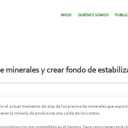
SALTAR AL CONTENIDO.
INICIO
QUIENES SOMOS
PUBLI
e minerales y crear fondo de estabiliz
o el actual momento de alza de los precios de minerales que export
ner la minería de producirse una caída de los costos.
ctos positivos no son sostenibles en el tiempo, hace unos meses atrá