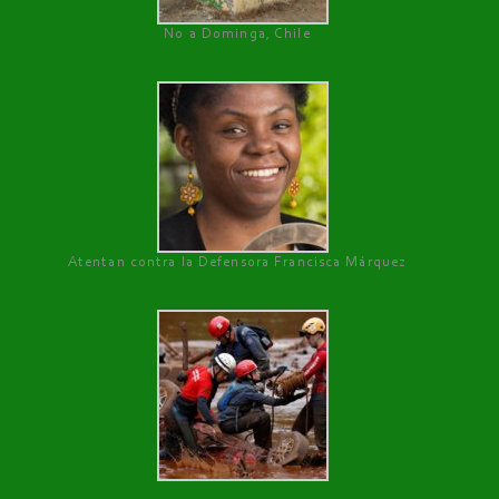
No a Dominga, Chile
Atentan contra la Defensora Francisca Márquez