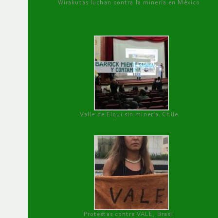
Wirakutas luchan contra la minería en México
Valle de Elqui sin minería. Chile
Protestas contra VALE, Brasil