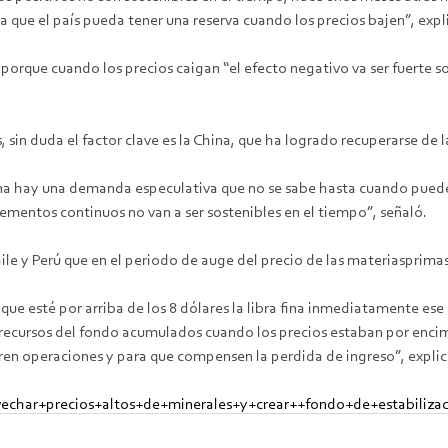
a que el país pueda tener una reserva cuando los precios bajen”, exp
rque cuando los precios caigan “el efecto negativo va ser fuerte s
sin duda el factor clave es la China, que ha logrado recuperarse de 
na hay una demanda especulativa que no se sabe hasta cuando puede
ementos continuos no van a ser sostenibles en el tiempo”, señaló.
ile y Perú que en el periodo de auge del precio de las materiasprimas
que esté por arriba de los 8 dólares la libra fina inmediatamente ese
os recursos del fondo acumulados cuando los precios estaban por enci
rren operaciones y para que compensen la perdida de ingreso”, explic
vechar+precios+altos+de+minerales+y+crear++fondo+de+estabiliza