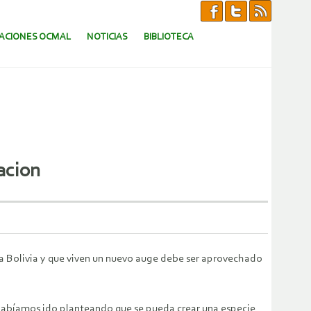
CACIONES OCMAL
NOTICIAS
BIBLIOTECA
acion
a Bolivia y que viven un nuevo auge debe ser aprovechado
s habíamos ido planteando que se pueda crear una especie