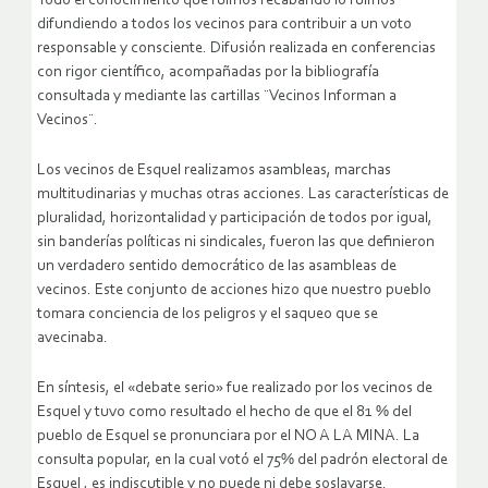
Todo el conocimiento que fuimos recabando lo fuimos
difundiendo a todos los vecinos para contribuir a un voto
responsable y consciente. Difusión realizada en conferencias
con rigor científico, acompañadas por la bibliografía
consultada y mediante las cartillas ¨Vecinos Informan a
Vecinos¨.
Los vecinos de Esquel realizamos asambleas, marchas
multitudinarias y muchas otras acciones. Las características de
pluralidad, horizontalidad y participación de todos por igual,
sin banderías políticas ni sindicales, fueron las que definieron
un verdadero sentido democrático de las asambleas de
vecinos. Este conjunto de acciones hizo que nuestro pueblo
tomara conciencia de los peligros y el saqueo que se
avecinaba.
En síntesis, el «debate serio» fue realizado por los vecinos de
Esquel y tuvo como resultado el hecho de que el 81 % del
pueblo de Esquel se pronunciara por el NO A LA MINA. La
consulta popular, en la cual votó el 75% del padrón electoral de
Esquel , es indiscutible y no puede ni debe soslayarse.