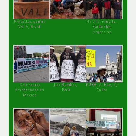
Protestas contra
No a la minería ,
VALE, Brasil
Bariloche,
Argentina
Defensoras
Las Bambas,
PUEBLA, Pue, 27
amenazadas en
Perú
Enero
México