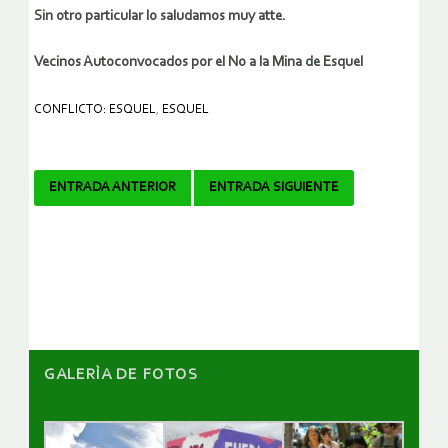
Sin otro particular lo saludamos muy atte.
Vecinos Autoconvocados por el No a la Mina de Esquel
CONFLICTO: ESQUEL
,
ESQUEL
Navegador
ENTRADA ANTERIOR
ENTRADA SIGUIENTE
de
artículos
GALERÌA DE FOTOS