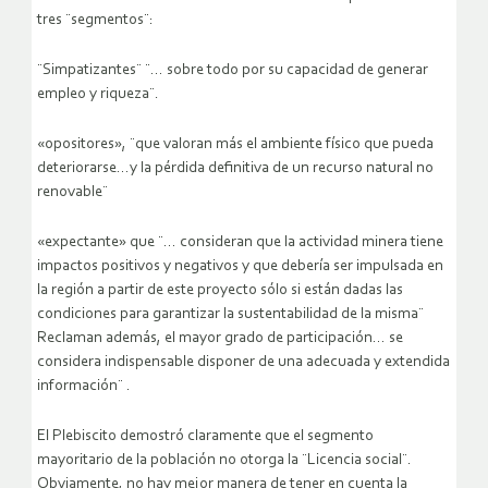
tres ¨segmentos¨:
¨Simpatizantes¨ ¨… sobre todo por su capacidad de generar
empleo y riqueza¨.
«opositores», ¨que valoran más el ambiente físico que pueda
deteriorarse…y la pérdida definitiva de un recurso natural no
renovable¨
«expectante» que ¨… consideran que la actividad minera tiene
impactos positivos y negativos y que debería ser impulsada en
la región a partir de este proyecto sólo si están dadas las
condiciones para garantizar la sustentabilidad de la misma¨
Reclaman además, el mayor grado de participación… se
considera indispensable disponer de una adecuada y extendida
información¨ .
El Plebiscito demostró claramente que el segmento
mayoritario de la población no otorga la ¨Licencia social¨.
Obviamente, no hay mejor manera de tener en cuenta la