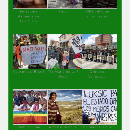
Amazonía
Perú
Valle del Elqui
defiende su
sin minería.
territorio
Vale mata, Brasil
Tía María no va !
Orinoco,
Perú
Venezuela
Pueblo Shuar
defensora de la
Caimanes, Chile