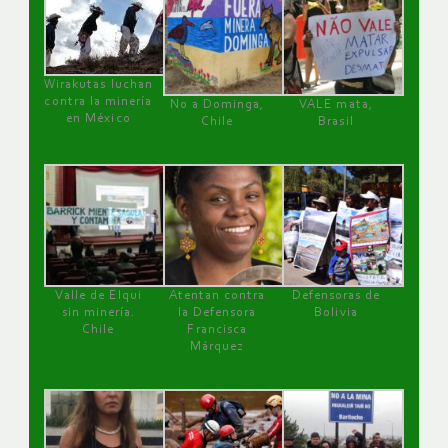
Wirakutas luchan
contra la minería
No a Dominga,
VALE mata,
en México
Chile
Brasil
Valle de Elqui
Atentan contra
Defensoras de
sin minería.
la Defensora
Bolivia
Chile
Francisca
Márquez