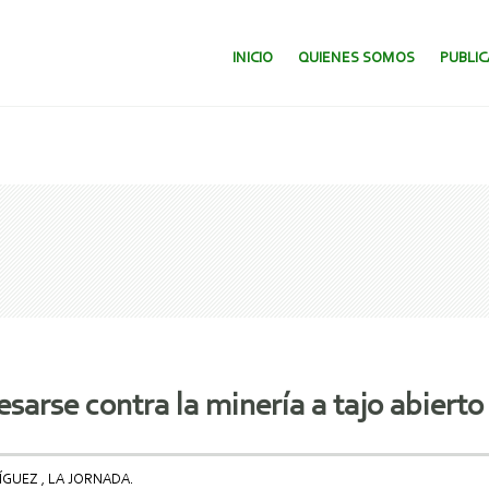
SALTAR AL CONTENIDO.
INICIO
QUIENES SOMOS
PUBLI
arse contra la minería a tajo abierto
GUEZ , LA JORNADA.