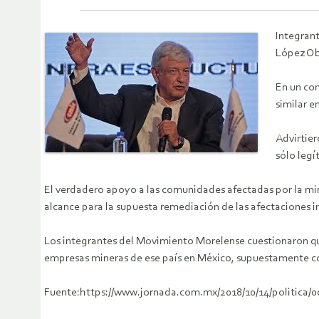
Integrant
López Ob
En un co
similar e
Advirtie
sólo legí
El verdadero apoyo a las comunidades afectadas por la min
alcance para la supuesta remediación de las afectaciones ir
Los integrantes del Movimiento Morelense cuestionaron qu
empresas mineras de ese país en México,
supuestamente co
Fuente:https://www.jornada.com.mx/2018/10/14/politica/