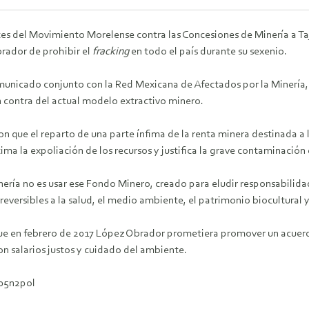
es del Movimiento Morelense contra las Concesiones de Minería a Taj
rador de prohibir el
fracking
en todo el país durante su sexenio.
municado conjunto con la Red Mexicana de Afectados por la Minería,
n contra del actual modelo extractivo minero.
ron que el reparto de una parte ínfima de la renta minera destinad
tima la expoliación de los recursos y justifica la grave contaminació
ería no es usar ese Fondo Minero, creado para eludir responsabilid
reversibles a la salud, el medio ambiente, el patrimonio biocultural 
e en febrero de 2017 López Obrador prometiera promover un acuerdo
n salarios justos y cuidado del ambiente
.
005n2pol