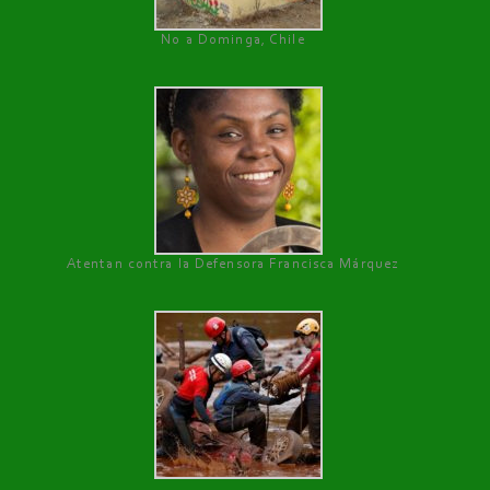
No a Dominga, Chile
Atentan contra la Defensora Francisca Márquez