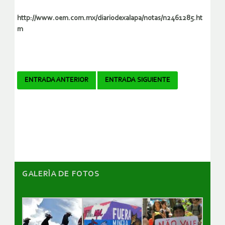
http://www.oem.com.mx/diariodexalapa/notas/n2461285.ht
m
Navegador
ENTRADA ANTERIOR
ENTRADA SIGUIENTE
de
artículos
GALERÌA DE FOTOS