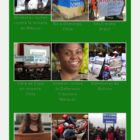
Wirakutas luchan
contra la minería
No a Dominga,
VALE mata,
en México
Chile
Brasil
Valle de Elqui
Atentan contra
Defensoras de
sin minería.
la Defensora
Bolivia
Chile
Francisca
Márquez