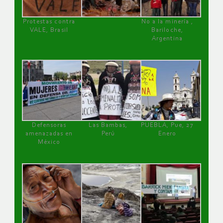
Protestas contra
No a la minería ,
VALE, Brasil
Bariloche,
Argentina
Defensoras
Las Bambas,
PUEBLA, Pue, 27
amenazadas en
Perú
Enero
México