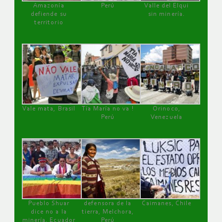
Amazonía
Perú
Valle del Elqui
defiende su
sin minería.
territorio
Vale mata, Brasil
Tía María no va !
Orinoco,
Perú
Venezuela
Pueblo Shuar
defensora de la
Caimanes, Chile
dice no a la
tierra, Melchora,
minería, Ecuador
Perú