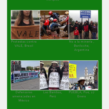
Protestas contra
No a la minería ,
VALE, Brasil
Bariloche,
Argentina
Defensoras
Las Bambas,
PUEBLA, Pue, 27
amenazadas en
Perú
Enero
México