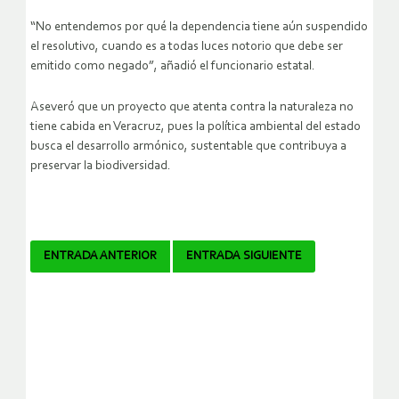
“No entendemos por qué la dependencia tiene aún suspendido
el resolutivo, cuando es a todas luces notorio que debe ser
emitido como negado”, añadió el funcionario estatal.
Aseveró que un proyecto que atenta contra la naturaleza no
tiene cabida en Veracruz, pues la política ambiental del estado
busca el desarrollo armónico, sustentable que contribuya a
preservar la biodiversidad.
Navegador
ENTRADA ANTERIOR
ENTRADA SIGUIENTE
de
artículos