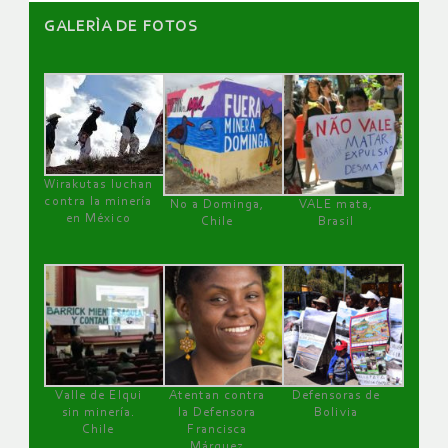
GALERÌA DE FOTOS
Wirakutas luchan
contra la minería
No a Dominga,
VALE mata,
en México
Chile
Brasil
Valle de Elqui
Atentan contra
Defensoras de
sin minería.
la Defensora
Bolivia
Chile
Francisca
Márquez