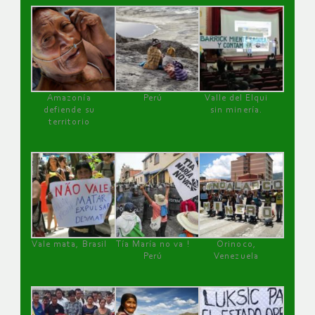
Amazonía
Perú
Valle del Elqui
defiende su
sin minería.
territorio
Vale mata, Brasil
Tía María no va !
Orinoco,
Perú
Venezuela