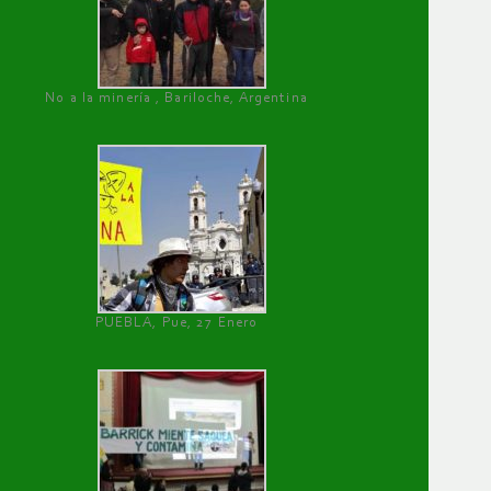
No a la minería , Bariloche, Argentina
PUEBLA, Pue, 27 Enero