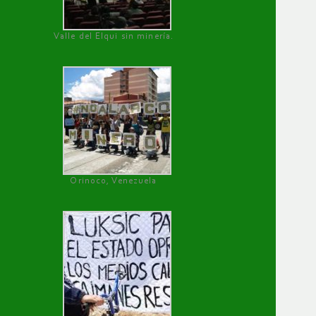
Valle del Elqui sin minería.
Orinoco, Venezuela