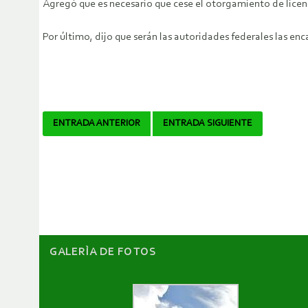
Agregó que es necesario que cese el otorgamiento de licenci
Por último, dijo que serán las autoridades federales las en
Navegador
ENTRADA ANTERIOR
ENTRADA SIGUIENTE
de
artículos
GALERÌA DE FOTOS