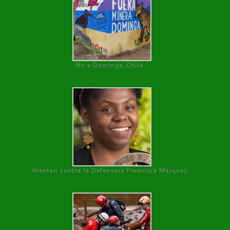
No a Dominga, Chile
Atentan contra la Defensora Francisca Márquez