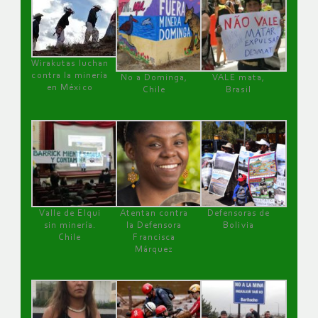
Wirakutas luchan
contra la minería
No a Dominga,
VALE mata,
en México
Chile
Brasil
Valle de Elqui
Atentan contra
Defensoras de
sin minería.
la Defensora
Bolivia
Chile
Francisca
Márquez