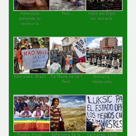
Amazonía
Perú
Valle del Elqui
defiende su
sin minería.
territorio
Vale mata, Brasil
Tía María no va !
Orinoco,
Perú
Venezuela
Pueblo Shuar
defensora de la
Caimanes, Chile