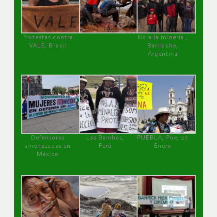
Protestas contra
No a la minería ,
VALE, Brasil
Bariloche,
Argentina
Defensoras
Las Bambas,
PUEBLA, Pue, 27
amenazadas en
Perú
Enero
México