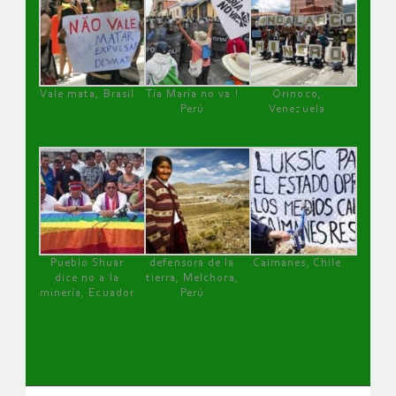
Vale mata, Brasil
Tía María no va !
Orinoco,
Perú
Venezuela
Pueblo Shuar
defensora de la
Caimanes, Chile
dice no a la
tierra, Melchora,
minería, Ecuador
Perú