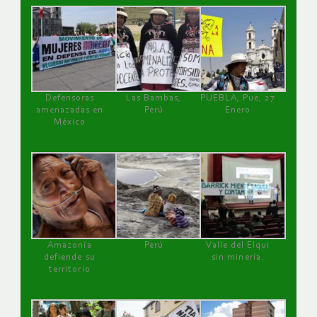
Defensoras
Las Bambas,
PUEBLA, Pue, 27
amenazadas en
Perú
Enero
México
Amazonía
Perú
Valle del Elqui
defiende su
sin minería.
territorio