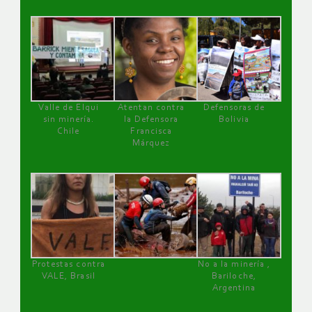
Valle de Elqui
Atentan contra
Defensoras de
sin minería.
la Defensora
Bolivia
Chile
Francisca
Márquez
Protestas contra
No a la minería ,
VALE, Brasil
Bariloche,
Argentina