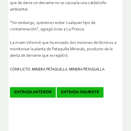
que de darse un derrame no se causaría una catástrofe
ambiental.
“Sin embargo, queremos evitar cualquier tipo de
contaminación”, agregó Arias a La Prensa.
La Anam informó que ha enviado dos misiones de técnicos a
monitorear la planta de Petaquilla Minerals, producto de la
alerta de derrame que se registró.
CONFLICTO: MINERA PETAQUILLA
,
MINERA PETAQUILLA
Navegador
ENTRADA ANTERIOR
ENTRADA SIGUIENTE
de
artículos