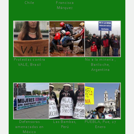
Chile
Francisca
Márquez
Protestas contra
No a la minería ,
VALE, Brasil
Bariloche,
Argentina
Defensoras
Las Bambas,
PUEBLA, Pue, 27
amenazadas en
Perú
Enero
México