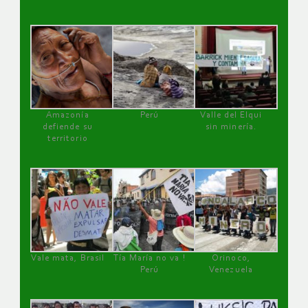
Amazonía
Perú
Valle del Elqui
defiende su
sin minería.
territorio
Vale mata, Brasil
Tía María no va !
Orinoco,
Perú
Venezuela