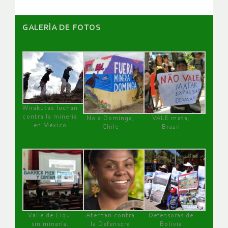
GALERÌA DE FOTOS
Wirakutas luchan
contra la minería
No a Dominga,
VALE mata,
en México
Chile
Brasil
Valle de Elqui
Atentan contra
Defensoras de
sin minería.
la Defensora
Bolivia