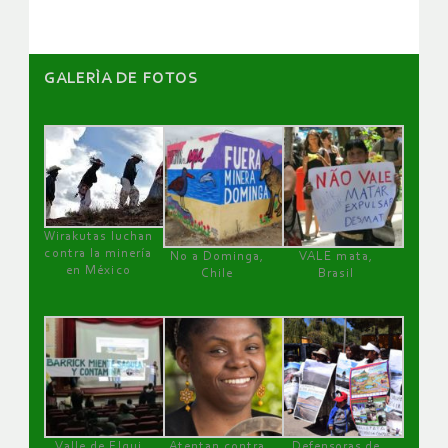
GALERÌA DE FOTOS
Wirakutas luchan
contra la minería
No a Dominga,
VALE mata,
en México
Chile
Brasil
Valle de Elqui
Atentan contra
Defensoras de