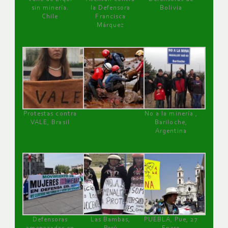
sin minería.
la Defensora
Bolivia
Chile
Francisca
Márquez
Protestas contra
No a la minería ,
VALE, Brasil
Bariloche,
Argentina
Defensoras
Las Bambas,
PUEBLA, Pue, 27