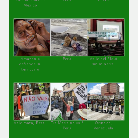
amenazadas en
Perú
Enero
México
Amazonía
Perú
Valle del Elqui
defiende su
sin minería.
territorio
Vale mata, Brasil
Tía María no va !
Orinoco,
Perú
Venezuela