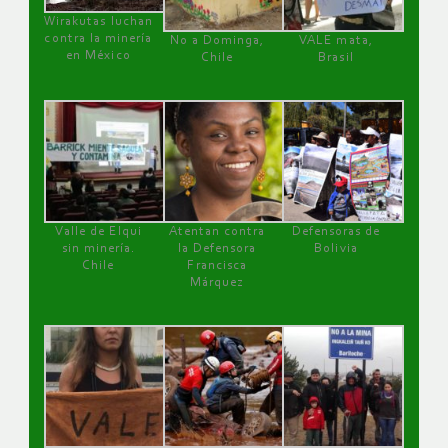
Wirakutas luchan
contra la minería
No a Dominga,
VALE mata,
en México
Chile
Brasil
Valle de Elqui
Atentan contra
Defensoras de
sin minería.
la Defensora
Bolivia
Chile
Francisca
Márquez