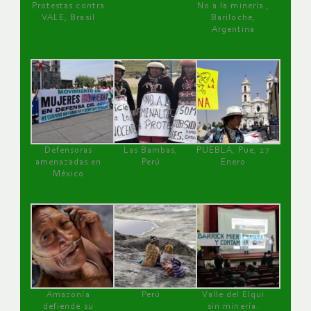
Protestas contra
No a la minería ,
VALE, Brasil
Bariloche,
Argentina
Defensoras
Las Bambas,
PUEBLA, Pue, 27
amenazadas en
Perú
Enero
México
Amazonía
Perú
Valle del Elqui
defiende su
sin minería.