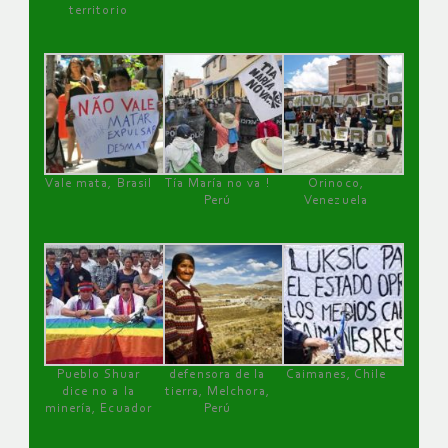
territorio
Vale mata, Brasil
Tía María no va !
Orinoco,
Perú
Venezuela
Pueblo Shuar
defensora de la
Caimanes, Chile
dice no a la
tierra, Melchora,
minería, Ecuador
Perú