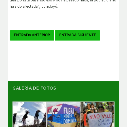
tiempo está pasando eso y no ha pasado nada, la población no
ha sido afectada”, concluyó.
Navegador
ENTRADA ANTERIOR
ENTRADA SIGUIENTE
de
artículos
GALERÌA DE FOTOS