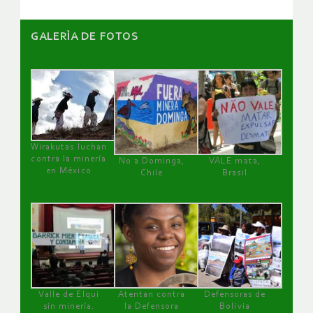
GALERÌA DE FOTOS
Wirakutas luchan
contra la minería
No a Dominga,
VALE mata,
en México
Chile
Brasil
Valle de Elqui
Atentan contra
Defensoras de
sin minería.
la Defensora
Bolivia