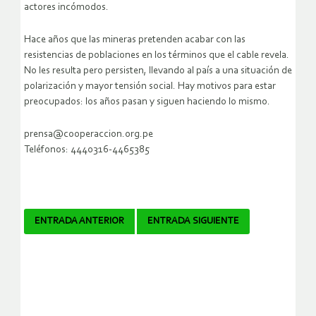
actores incómodos.
Hace años que las mineras pretenden acabar con las
resistencias de poblaciones en los términos que el cable revela.
No les resulta pero persisten, llevando al país a una situación de
polarización y mayor tensión social. Hay motivos para estar
preocupados: los años pasan y siguen haciendo lo mismo.
prensa@cooperaccion.org.pe
Teléfonos: 4440316-4465385
Navegador
ENTRADA ANTERIOR
ENTRADA SIGUIENTE
de
artículos