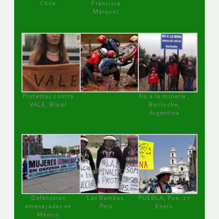
Chile
Francisca
Márquez
Protestas contra
No a la minería ,
VALE, Brasil
Bariloche,
Argentina
Defensoras
Las Bambas,
PUEBLA, Pue, 27
amenazadas en
Perú
Enero
México