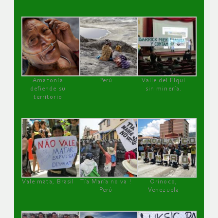
Amazonía
Perú
Valle del Elqui
defiende su
sin minería.
territorio
Vale mata, Brasil
Tía María no va !
Orinoco,
Perú
Venezuela