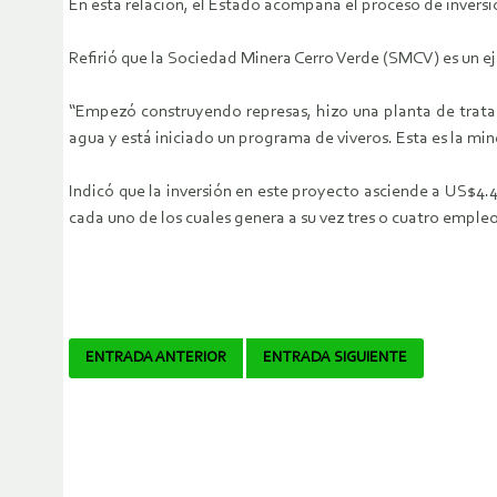
En esta relación, el Estado acompaña el proceso de inversión
Refirió que la Sociedad Minera Cerro Verde (SMCV) es un e
“Empezó construyendo represas, hizo una planta de trata
agua y está iniciado un programa de viveros. Esta es la min
Indicó que la inversión en este proyecto asciende a US$4.
cada uno de los cuales genera a su vez tres o cuatro empleo
Navegador
ENTRADA ANTERIOR
ENTRADA SIGUIENTE
de
artículos