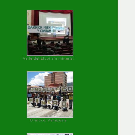
Valle del Elqui sin minería.
Orinoco, Venezuela