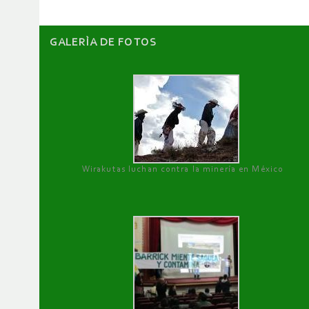
GALERÌA DE FOTOS
Wirakutas luchan contra la minería en México