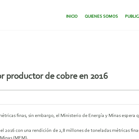
SALTAR AL CONTENIDO.
INICIO
QUIENES SOMOS
PUBLI
r productor de cobre en 2016
étricas finas, sin embargo, el Ministerio de Energía y Minas espera qu
 el 2016 con una rendición de 2,8 millones de toneladas métricas fin
 y Minas (MEM).