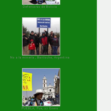
Defensoras de Bolivia
No a la minería , Bariloche, Argentina
PUEBLA, Pue, 27 Enero