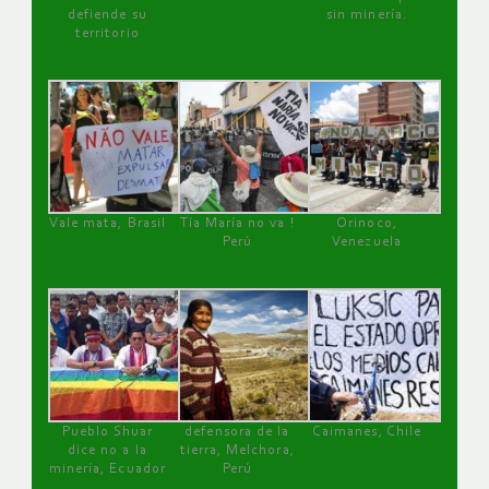
defiende su
sin minería.
territorio
Vale mata, Brasil
Tía María no va !
Orinoco,
Perú
Venezuela
Pueblo Shuar
defensora de la
Caimanes, Chile
dice no a la
tierra, Melchora,
minería, Ecuador
Perú