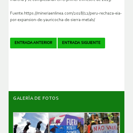
Fuente:https://mineriaenlinea.com/2018/12/peru-rechaza-eia-
por-expansion-de-yauricocha-de-sierra-metals/
Navegador
ENTRADA ANTERIOR
ENTRADA SIGUIENTE
de
artículos
GALERÌA DE FOTOS