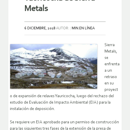
Metals
6 DICIEMBRE, 2018
AUTOR:
MIN.EN LÍNEA
Sierra
Metals,
se
enfrenta
a un
retraso
en su
proyect
o de expansión de relaves Yauricocha, luego del rechazo del
estudio de Evaluación de Impacto Ambiental (EIA) para la
instalación de deposición.
Se requiere un EIA aprobado para un permiso de construcción
para las siguientes tres fases de la extensión de la presa de