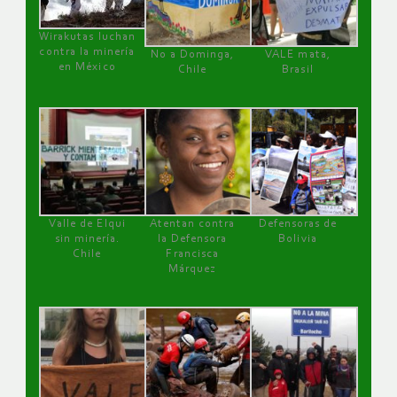
Wirakutas luchan
contra la minería
No a Dominga,
VALE mata,
en México
Chile
Brasil
Valle de Elqui
Atentan contra
Defensoras de
sin minería.
la Defensora
Bolivia
Chile
Francisca
Márquez