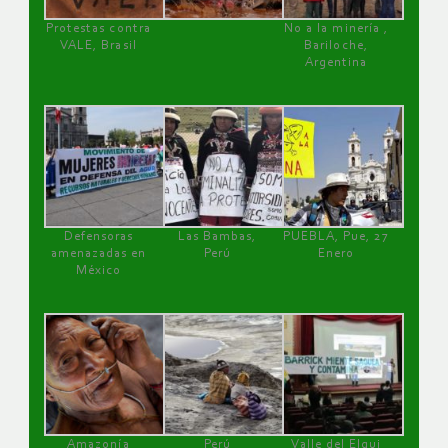
Protestas contra
No a la minería ,
VALE, Brasil
Bariloche,
Argentina
Defensoras
Las Bambas,
PUEBLA, Pue, 27
amenazadas en
Perú
Enero
México
Amazonía
Perú
Valle del Elqui