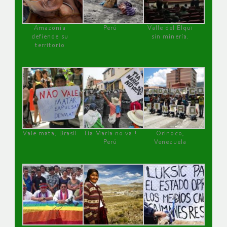
Amazonía
Perú
Valle del Elqui
defiende su
sin minería.
territorio
Vale mata, Brasil
Tía María no va !
Orinoco,
Perú
Venezuela