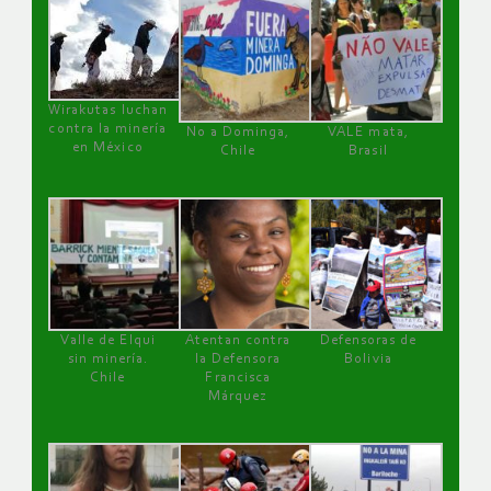
Wirakutas luchan
contra la minería
No a Dominga,
VALE mata,
en México
Chile
Brasil
Valle de Elqui
Atentan contra
Defensoras de
sin minería.
la Defensora
Bolivia
Chile
Francisca
Márquez