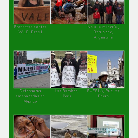
Protestas contra
No a la minería ,
VALE, Brasil
Bariloche,
Argentina
Defensoras
Las Bambas,
PUEBLA, Pue, 27
amenazadas en
Perú
Enero
México