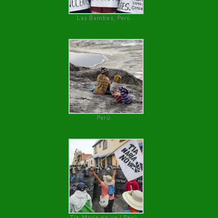
Las Bambas, Perú
Perú
Tía María no va ! Perú