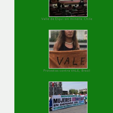
Valle de Elqui sin minería. Chile
Protestas contra VALE, Brasil