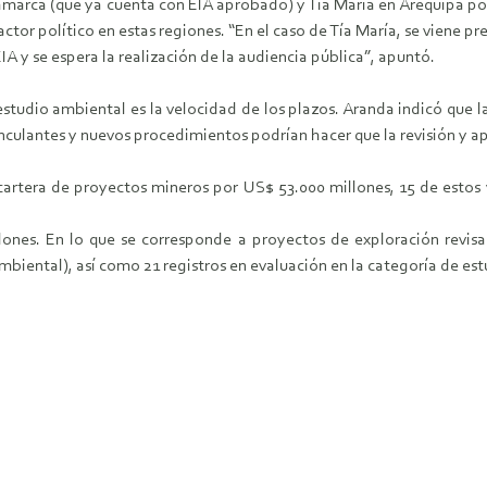
rca (que ya cuenta con EIA aprobado) y Tía María en Arequipa pod
 factor político en estas regiones. “En el caso de Tía María, se vie
IA y se espera la realización de la audiencia pública”, apuntó.
studio ambiental es la velocidad de los plazos. Aranda indicó que l
inculantes y nuevos procedimientos podrían hacer que la revisión y
cartera de proyectos mineros por US$ 53.000 millones, 15 de estos v
nes. En lo que se corresponde a proyectos de exploración revis
biental), así como 21 registros en evaluación en la categoría de e