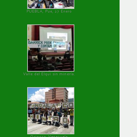
PUEBLA, Pue, 27 Enero
Valle del Elqui sin minería.
Orinoco, Venezuela