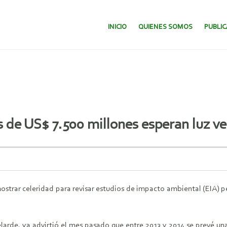
SALTAR AL CONTENIDO.
INICIO
QUIENES SOMOS
PUBLI
 de US$ 7.500 millones esperan luz ve
mostrar celeridad para revisar estudios de impacto ambiental (EIA) 
elarde, ya advirtió el mes pasado que entre 2013 y 2014 se prevé un