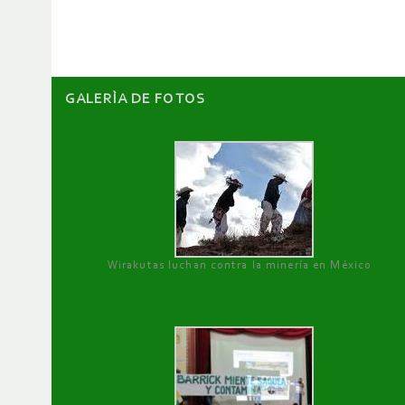
artículos
GALERÌA DE FOTOS
Wirakutas luchan contra la minería en México