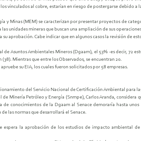
os vinculados al cobre, estarían en riesgo de postergarse debido a las
ergía y Minas (MEM) se caracterizan por presentar proyectos de catego
a las unidades mineras que buscan una ampliación de sus operaciones
su aprobación. Cabe indicar que en algunos casos la revisión de est
ral de Asuntos Ambientales Mineros (Dgaam), el 53% -es decir, 72 es
(38). Mientras que entre los Observados, se encuentran 20.
 apruebe su EIA, los cuales fueron solicitados por 58 empresas.
ionamiento del Servicio Nacional de Certificación Ambiental para la
 de Minería Petróleo y Energía (Snmpe), Carlos Aranda, considera qu
cia de conocimientos de la Dgaam al Senace demoraría hasta unos
n de las normas que desarrollará el Senace.
e espera la aprobación de los estudios de impacto ambiental d