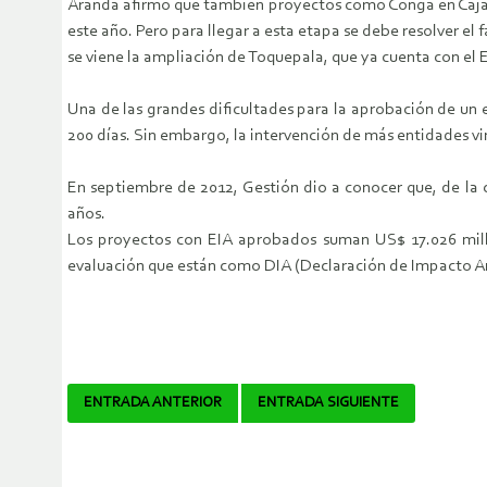
Aranda afirmó que también proyectos como Conga en Cajama
este año. Pero para llegar a esta etapa se debe resolver el
se viene la ampliación de Toquepala, que ya cuenta con el E
Una de las grandes dificultades para la aprobación de un e
200 días. Sin embargo, la intervención de más entidades v
En septiembre de 2012, Gestión dio a conocer que, de la 
años.
Los proyectos con EIA aprobados suman US$ 17.026 millo
evaluación que están como DIA (Declaración de Impacto Am
Navegador
ENTRADA ANTERIOR
ENTRADA SIGUIENTE
de