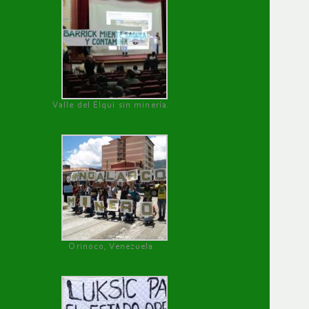
Valle del Elqui sin minería.
Orinoco, Venezuela