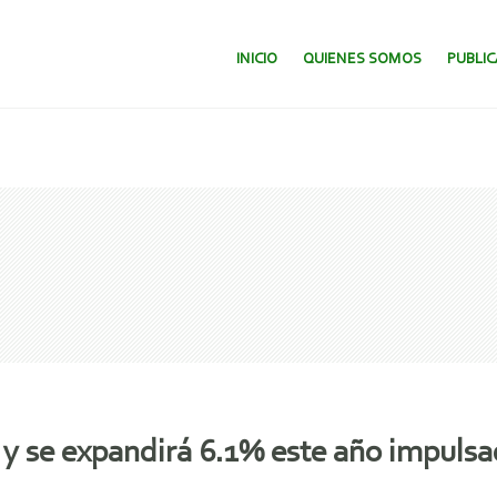
SALTAR AL CONTENIDO.
INICIO
QUIENES SOMOS
PUBLI
 se expandirá 6.1% este año impulsad