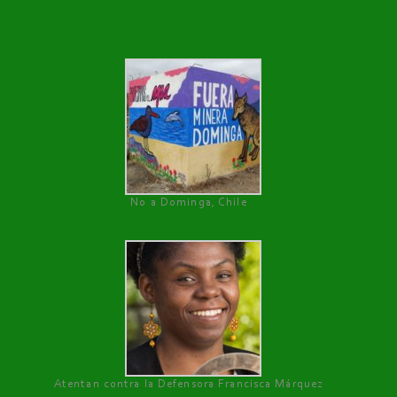
No a Dominga, Chile
Atentan contra la Defensora Francisca Márquez