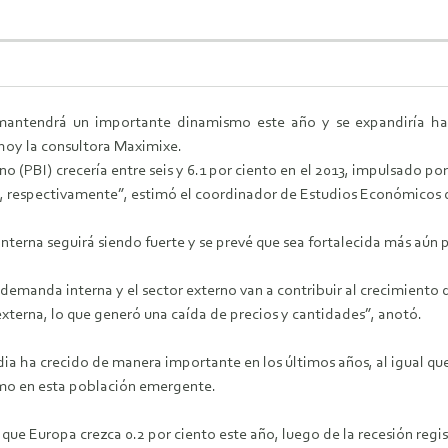
ntendrá un importante dinamismo este año y se expandiría hast
hoy la consultora Maximixe.
no (PBI) crecería entre seis y 6.1 por ciento en el 2013, impulsado po
ño, respectivamente”, estimó el coordinador de Estudios Económicos
terna seguirá siendo fuerte y se prevé que sea fortalecida más aún 
a demanda interna y el sector externo van a contribuir al crecimiento
xterna, lo que generó una caída de precios y cantidades”, anotó.
ia ha crecido de manera importante en los últimos años, al igual que
mo en esta población emergente.
ue Europa crezca 0.2 por ciento este año, luego de la recesión regi