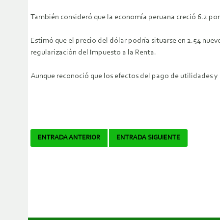
También consideró que la economía peruana creció 6.2 por
Estimó que el precio del dólar podría situarse en 2.54 nuev
regularización del Impuesto a la Renta.
Aunque reconoció que los efectos del pago de utilidades y l
Navegador
ENTRADA ANTERIOR
ENTRADA SIGUIENTE
de
artículos