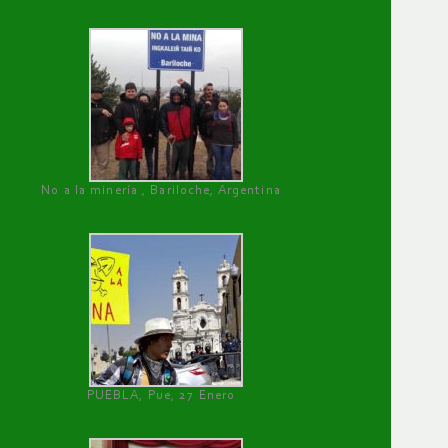
No a la minería , Bariloche, Argentina
PUEBLA, Pue, 27 Enero