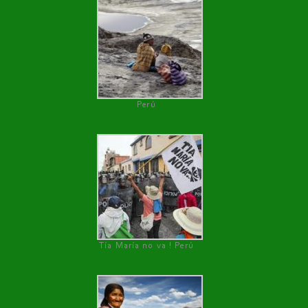
Perú
Tía María no va ! Perú