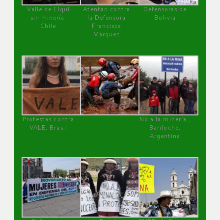
Valle de Elqui
Atentan contra
Defensoras de
sin minería.
la Defensora
Bolivia
Chile
Francisca
Márquez
Protestas contra
No a la minería ,
VALE, Brasil
Bariloche,
Argentina