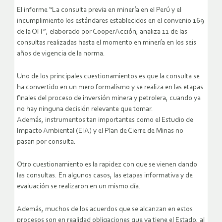
El informe “L
a consulta previa en minería en el
P
erú
y
el
incumplimiento los estándares establecidos en el convenio 169
de la
OIT”, elaborado por
CooperAcción
, analiza 11 de las
consultas realizadas hasta el momento en minería en los seis
años de vigencia de la norma.
Uno de los principales cuestionamientos es que la consulta
se
ha convertido en un mero formalismo y se realiza en las etapas
finales del proceso de inversión minera y petrolera, cuando ya
no hay ninguna decisión relevante que tomar.
A
demás
,
instrumento
s
tan importante
s
como el Estudio de
Impacto Ambiental (EIA)
y el Plan de Cierre de Minas
no
pas
an
por consulta.
Otro cuestionamiento es la rapidez con que se vienen dando
las consultas. En algunos casos,
las etapas informativa y de
evaluación se realizaron en un
mismo
día.
Además, muchos de los acuerdos que se alcanzan en estos
procesos son en realidad obligaciones que ya tiene el Estado, al