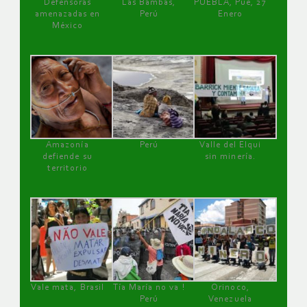
Defensoras
Las Bambas,
PUEBLA, Pue, 27
amenazadas en
Perú
Enero
México
Amazonía
Perú
Valle del Elqui
defiende su
sin minería.
territorio
Vale mata, Brasil
Tía María no va !
Orinoco,
Perú
Venezuela