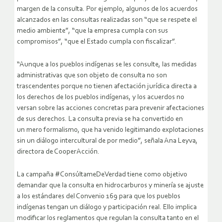
margen de la consulta.
Por ejemplo, algunos de los acuerdos
alcanzados en las consultas realizadas son “que se respete el
medio ambiente”, “que la empresa cumpla con sus
compromisos”, “que el Estado cumpla con fiscalizar”.
“Aunque a los pueblos indígenas se les consulte, las medidas
administrativas que son objeto de consulta no son
trascendentes porque no tienen afectación
jurídica directa a
los derechos de los pueblos indígenas, y los acuerdos no
versan sobre
las acciones concretas para prevenir afectaciones
de
sus derechos. La consulta previa se ha convertido en
un
mero formalismo,
que ha venido
legitimando explotaciones
sin un diálogo intercultural de por medio
”,
señala Ana Leyva,
directora de
CooperAcción
.
L
a campaña #
ConsúltameDeVerdad
tiene como objetivo
demandar que la consulta en hidrocarburos y minería se ajuste
a los estándares del Convenio 169
para
que
los pueblos
indígenas
tengan un diálogo y participación real.
Ello implica
modificar
los reglamentos que regulan la consulta tanto en el