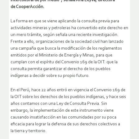
intercultural de por medio”, señala Ana Leyva, directora
de CooperAcción.
La forma en que se viene aplicando la consulta previa para
actividades mineras y petroleras ha convertido este derecho en
un mero trámite, según señala una reciente investigación.
Frente a ello, organizaciones
de la sociedad civil
han lanzado
una c
ampaña
que busca la modificación de los reglamentos
emitidos por el Ministerio de Energía y Minas, para que
cumplan con el espíritu del Convenio 169 de la OIT
: que la
consulta permita garantizar el derecho de los pueblos
indígenas a decidir sobre su propio futuro.
En el Perú
,
hace 22 años entró en vige
ncia el Convenio 169 de
la OIT sobre los derechos de los pueblos indígenas, y hace seis
años contamos con una Ley de Consulta Previa. Sin
embargo,
la implementación de
este instrumento viene
causando
insatisfacción en
las comunidades
por su poca
eficacia para lograr la defensa de
sus
derechos colectivos
a
la
tierra y territorio
.