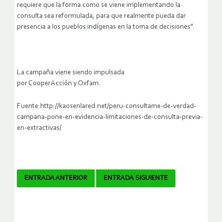
requiere que la forma como se viene implementando la
consulta sea reformulada, para que realmente pueda dar
presencia a los pueblos indígenas en la toma de decisiones”.
La campaña viene siendo impulsada
por
CooperAcción
y
Oxfam
.
Fuente:http://kaosenlared.net/peru-consultame-de-verdad-
campana-pone-en-evidencia-limitaciones-de-consulta-previa-
en-extractivas/
Navegador
ENTRADA ANTERIOR
ENTRADA SIGUIENTE
de