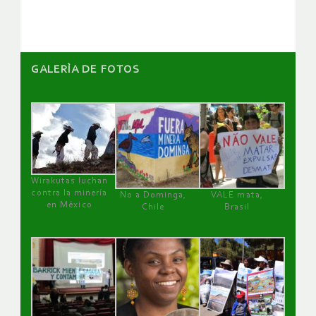
artículos
GALERÌA DE FOTOS
Wirakutas luchan
contra la minería
No a Dominga,
VALE mata,
en México
Chile
Brasil