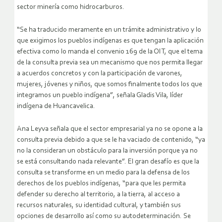
sector minería como hidrocarburos.
“
S
e ha traducido meramente en un trámite administrativo y lo
que exigimos los pueblos indígenas es que tengan la aplicación
efectiva como lo manda el convenio 169 de la OIT, que el tema
de la consulta previa sea un mecanismo que nos permita llegar
a acuerdos concretos y con la participación de varones,
mujeres
,
jóvenes y niños, que somos finalmente todos los que
integramos un pueblo indígena”, señala Gladis Vila,
líder
indígena de Huancavelica.
Ana Leyva señala que el sector
empresarial
ya no se opone a la
consulta previa debido a que se le ha vaciado de contenido, “ya
no la consideran un obstáculo para la inversión porque ya no
se está consultando nada relevante”
. E
l gran desafío es que la
consulta se transforme en un medio para la defensa de los
derechos de los pueblos indígenas, “para que les permita
defender su derecho al territorio, a la tierra, al acceso a
recursos naturales, su identidad cultural, y también sus
opciones de desarrollo así como
su
autodeterminación.
S
e