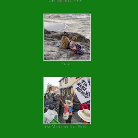
Las Bambas, Perú
Perú
Tía María no va ! Perú