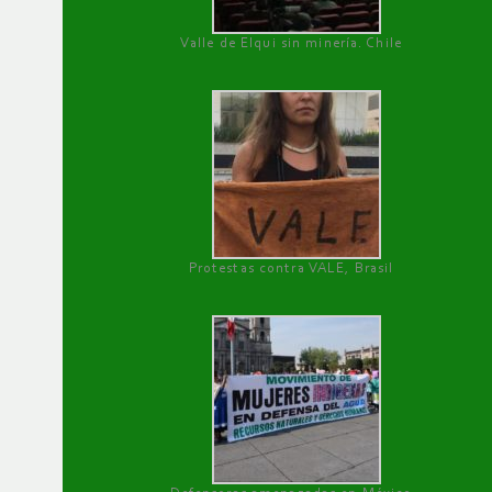
Valle de Elqui sin minería. Chile
Protestas contra VALE, Brasil