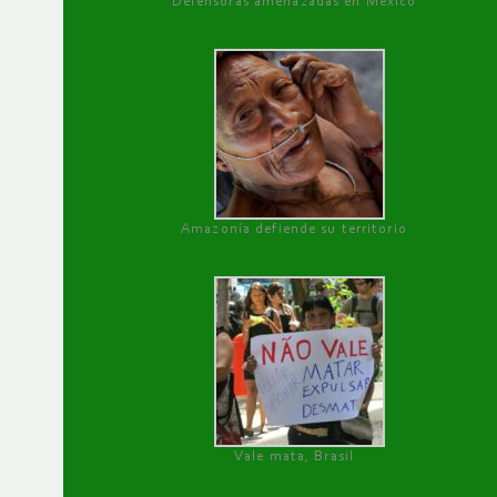
Defensoras amenazadas en México
Amazonía defiende su territorio
Vale mata, Brasil