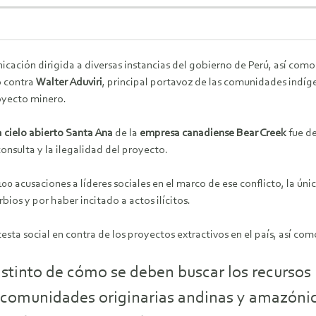
cación dirigida a diversas instancias del gobierno de Perú, así como 
 contra
Walter Aduviri
, principal portavoz de las comunidades indí
oyecto minero.
 cielo abierto Santa Ana
de la
empresa canadiense Bear Creek
fue de
consulta y la ilegalidad del proyecto.
00 acusaciones a líderes sociales en el marco de ese conflicto, la úni
rbios y por haber incitado a actos ilícitos.
testa social en contra de los proyectos extractivos en el país, así co
istinto de cómo se deben buscar los recursos 
as comunidades originarias andinas y amazóni