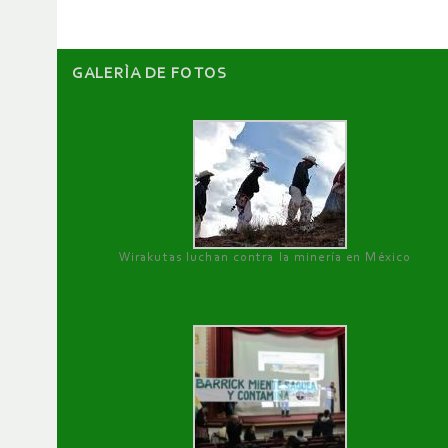
GALERÌA DE FOTOS
Wirakutas luchan contra la minería en México