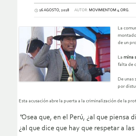
16 AGOSTO, 2018
AUTOR:
MOVIMIENTOM 4.ORG.
La comuni
montado
de un pr
La
mina a
falta de 
De unas 1
por distu
Esta acusación abre la puerta a la criminalización de la pro
“
Osea que, en el Perú, ¿al que piensa d
¿al que dice que hay que respetar a l