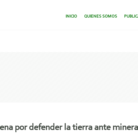
SALTAR AL CONTENIDO.
INICIO
QUIENES SOMOS
PUBLI
gena por defender la tierra ante miner