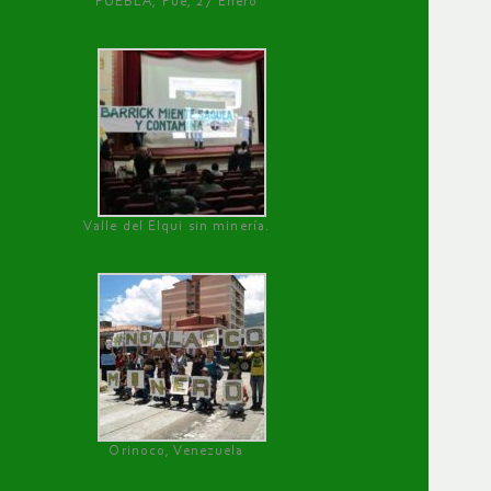
PUEBLA, Pue, 27 Enero
Valle del Elqui sin minería.
Orinoco, Venezuela