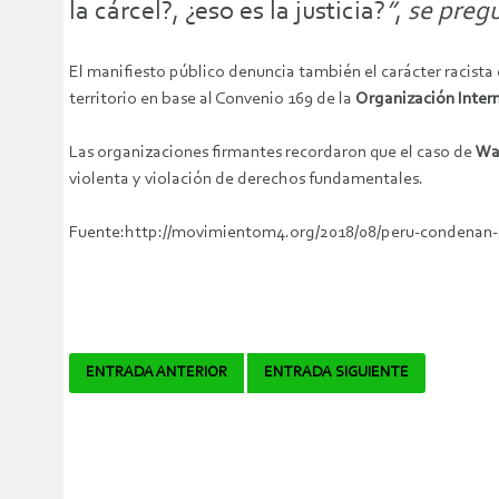
la cárcel?, ¿eso es la justicia?
”
,
se pregu
El manifiesto público denuncia también el carácter racista 
territorio en base al Convenio 169 de la
Organización Intern
Las organizaciones firmantes recordaron que el caso de
Wal
violenta y violación de derechos fundamentales.
Fuente:http://movimientom4.org/2018/08/peru-condenan-a-
Navegador
ENTRADA ANTERIOR
ENTRADA SIGUIENTE
de
artículos