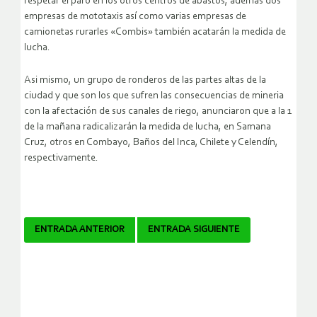
respetar el paro en los otros centros de abastos, además dos
empresas de mototaxis así como varias empresas de
camionetas rurarles «Combis» también acatarán la medida de
lucha.
Asi mismo, un grupo de ronderos de las partes altas de la
ciudad y que son los que sufren las consecuencias de mineria
con la afectación de sus canales de riego, anunciaron que a la 1
de la mañana radicalizarán la medida de lucha, en Samana
Cruz, otros en Combayo, Baños del Inca, Chilete y Celendín,
respectivamente.
Navegador
ENTRADA ANTERIOR
ENTRADA SIGUIENTE
de
artículos