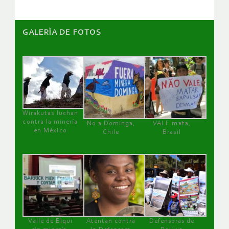
GALERÌA DE FOTOS
Wirakutas luchan
contra la minería
No a Dominga,
VALE mata,
en México
Chile
Brasil
Valle de Elqui
Atentan contra
Defensoras de