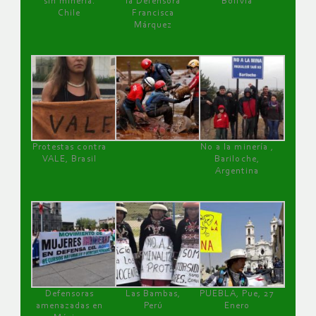
sin minería.
la Defensora
Bolivia
Chile
Francisca
Márquez
Protestas contra
No a la minería ,
VALE, Brasil
Bariloche,
Argentina
Defensoras
Las Bambas,
PUEBLA, Pue, 27
amenazadas en
Perú
Enero