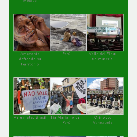
México
Amazonía
Perú
Valle del Elqui
defiende su
sin minería.
territorio
Vale mata, Brasil
Tía María no va !
Orinoco,
Perú
Venezuela