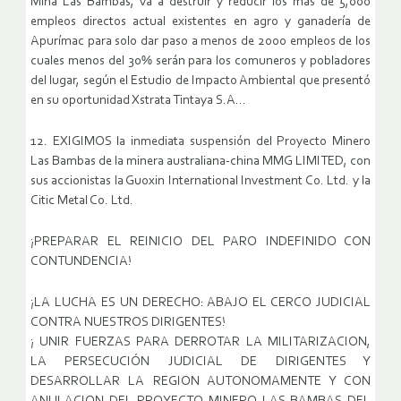
Mina Las Bambas, va a destruir y reducir los más de 5,000
empleos directos actual existentes en agro y ganadería de
Apurímac para solo dar paso a menos de 2000 empleos de los
cuales menos del 30% serán para los comuneros y pobladores
del lugar, según el Estudio de Impacto Ambiental que presentó
en su oportunidad Xstrata Tintaya S.A…
12. EXIGIMOS la inmediata suspensión del Proyecto Minero
Las Bambas de la minera australiana-china MMG LIMITED, con
sus accionistas la Guoxin International Investment Co. Ltd. y la
Citic Metal Co. Ltd.
¡PREPARAR EL REINICIO DEL PARO INDEFINIDO CON
CONTUNDENCIA!
¡LA LUCHA ES UN DERECHO: ABAJO EL CERCO JUDICIAL
CONTRA NUESTROS DIRIGENTES!
¡ UNIR FUERZAS PARA DERROTAR LA MILITARIZACION,
LA PERSECUCIÓN JUDICIAL DE DIRIGENTES Y
DESARROLLAR LA REGION AUTONOMAMENTE Y CON