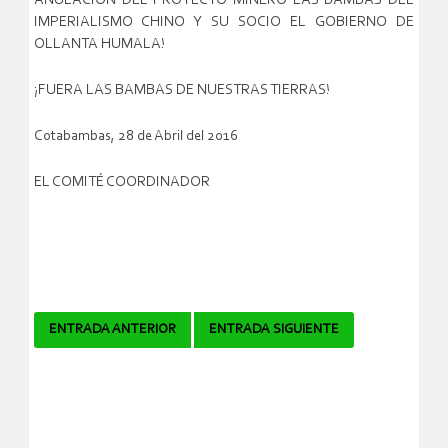
ANULACION DEL PROYECTO MINERO LAS BAMBAS DEL
IMPERIALISMO CHINO Y SU SOCIO EL GOBIERNO DE
OLLANTA HUMALA!
¡FUERA LAS BAMBAS DE NUESTRAS TIERRAS!
Cotabambas, 28 de Abril del 2016
EL COMITÉ COORDINADOR
Navegador
ENTRADA ANTERIOR
ENTRADA SIGUIENTE
de
artículos