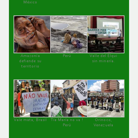
México
Amazonía
Perú
Valle del Elqui
defiende su
sin minería.
territorio
Vale mata, Brasil
Tía María no va !
Orinoco,
Perú
Venezuela