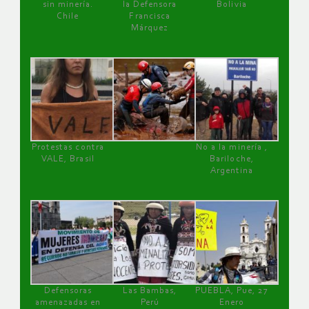
sin minería.
la Defensora
Bolivia
Chile
Francisca
Márquez
Protestas contra
No a la minería ,
VALE, Brasil
Bariloche,
Argentina
Defensoras
Las Bambas,
PUEBLA, Pue, 27
amenazadas en
Perú
Enero