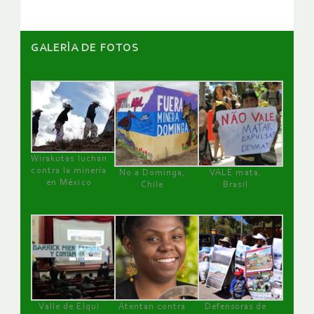
GALERÌA DE FOTOS
Wirakutas luchan
contra la minería
No a Dominga,
VALE mata,
en México
Chile
Brasil
Valle de Elqui
Atentan contra
Defensoras de