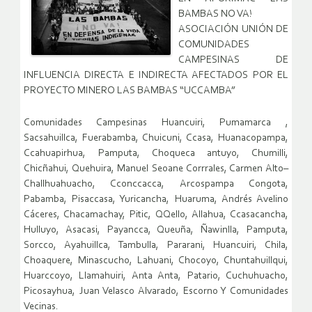
BAMBAS NO VA!
ASOCIACIÓN UNIÓN DE
COMUNIDADES
CAMPESINAS DE
INFLUENCIA DIRECTA E INDIRECTA AFECTADOS POR EL
PROYECTO MINERO LAS BAMBAS “UCCAMBA”
Comunidades Campesinas Huancuiri, Pumamarca ,
Sacsahuillca, Fuerabamba, Chuicuni, Ccasa, Huanacopampa,
Ccahuapirhua, Pamputa, Choqueca antuyo, Chumilli,
Chicñahui, Quehuira, Manuel Seoane Corrrales, Carmen Alto–
Challhuahuacho, Cconccacca, Arcospampa Congota,
Pabamba, Pisaccasa, Yuricancha, Huaruma, Andrés Avelino
Cáceres, Chacamachay, Pitic, QQello, Allahua, Ccasacancha,
Hulluyo, Asacasi, Payancca, Queuña, Ñawinlla, Pamputa,
Sorcco, Ayahuillca, Tambulla, Pararani, Huancuiri, Chila,
Choaquere, Minascucho, Lahuani, Chocoyo, Chuntahuillqui,
Huarccoyo, Llamahuiri, Anta Anta, Patario, Cuchuhuacho,
Picosayhua, Juan Velasco Alvarado, Escorno Y Comunidades
Vecinas.