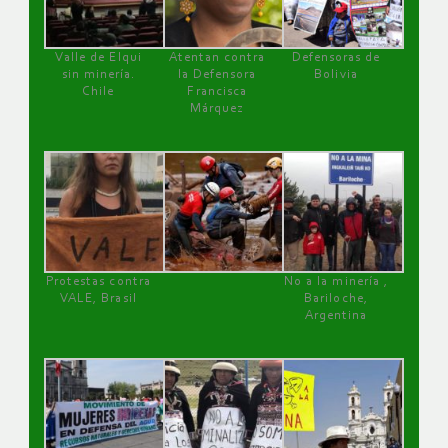
Valle de Elqui
Atentan contra
Defensoras de
sin minería.
la Defensora
Bolivia
Chile
Francisca
Márquez
Protestas contra
No a la minería ,
VALE, Brasil
Bariloche,
Argentina