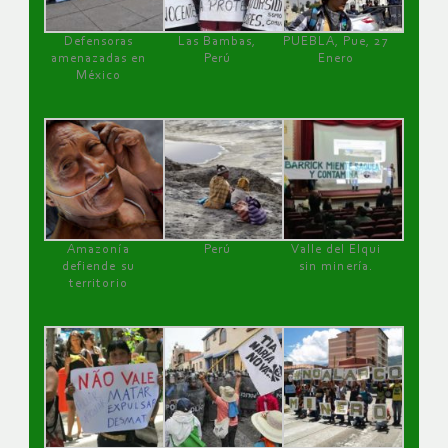
Defensoras
Las Bambas,
PUEBLA, Pue, 27
amenazadas en
Perú
Enero
México
Amazonía
Perú
Valle del Elqui
defiende su
sin minería.
territorio