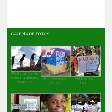
artículos
GALERÌA DE FOTOS
Wirakutas luchan
contra la minería
No a Dominga,
VALE mata,
en México
Chile
Brasil