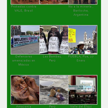
Protestas contra
No a la minería ,
VALE, Brasil
Bariloche,
Argentina
Defensoras
Las Bambas,
PUEBLA, Pue, 27
amenazadas en
Perú
Enero
México
Amazonía
Perú
Valle del Elqui