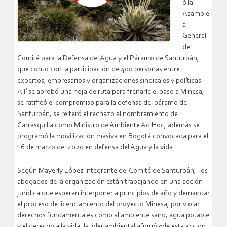
ó la
Asamble
a
General
del
Comité para la Defensa del Agua y el Páramo de Santurbán,
que contó con la participación de 400 personas entre
expertos, empresarios y organizaciones sindicales y políticas.
Allí se aprobó una hoja de ruta para frenarle el paso a Minesa,
se ratificó el compromiso para la defensa del páramo de
Santurbán, se reiteró el rechazo al nombramiento de
Carrasquilla como Ministro de Ambiente Ad Hoc, además se
programó la movilización masiva en Bogotá convocada para el
16 de marzo del 2020 en defensa del Agua y la vida.
Según Mayerly López integrante del Comité de Santurbán, los
abogados de la organización están trabajando en una acción
jurídica que esperan interponer a principios de año y demandar
el proceso de licenciamiento del proyecto Minesa, por violar
derechos fundamentales como al ambiente sano, agua potable
y el derecho a la vida; la líder ambiental afirmó «de esta acción