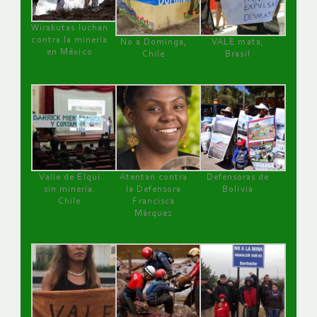
Wirakutas luchan
contra la minería
No a Dominga,
VALE mata,
en México
Chile
Brasil
Valle de Elqui
Atentan contra
Defensoras de
sin minería.
la Defensora
Bolivia
Chile
Francisca
Márquez