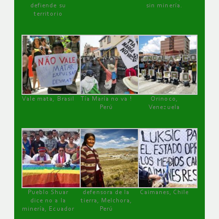
defiende su
sin minería.
territorio
Vale mata, Brasil
Tía María no va !
Orinoco,
Perú
Venezuela
Pueblo Shuar
defensora de la
Caimanes, Chile
dice no a la
tierra, Melchora,
minería, Ecuador
Perú