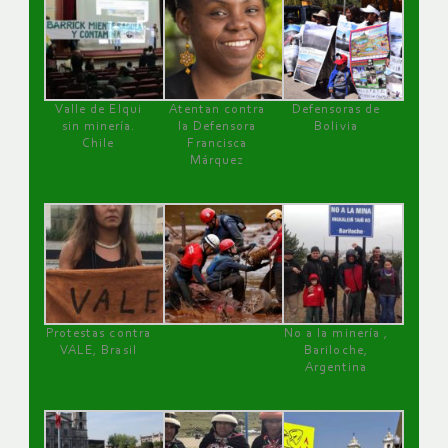
Valle de Elqui
Atentan contra
Defensoras de
sin minería.
la Defensora
Bolivia
Chile
Francisca
Márquez
Protestas contra
No a la minería ,
VALE, Brasil
Bariloche,
Argentina