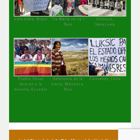
Vale mata, Brasil
Tía María no va !
Orinoco,
Perú
Venezuela
Pueblo Shuar
defensora de la
Caimanes, Chile
dice no a la
tierra, Melchora,
minería, Ecuador
Perú