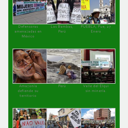
Defensoras
Las Bambas,
PUEBLA, Pue, 27
amenazadas en
Perú
Enero
México
Amazonía
Perú
Valle del Elqui
defiende su
sin minería.
territorio