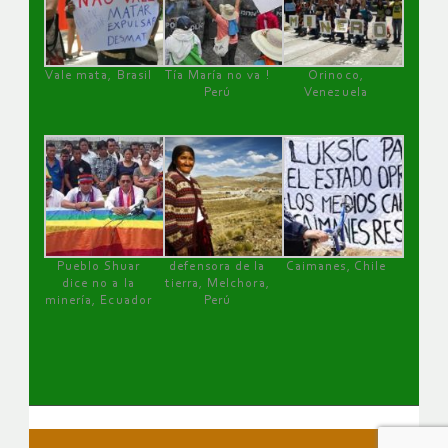
Vale mata, Brasil
Tía María no va !
Orinoco,
Perú
Venezuela
Pueblo Shuar
defensora de la
Caimanes, Chile
dice no a la
tierra, Melchora,
minería, Ecuador
Perú