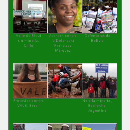
Valle de Elqui
Atentan contra
Defensoras de
sin minería.
la Defensora
Bolivia
Chile
Francisca
Márquez
Protestas contra
No a la minería ,
VALE, Brasil
Bariloche,
Argentina