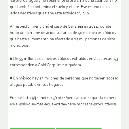
natural del agua y no solamente la usa en mucha cuantía, sino
que también contamina el suelo y el aire. Ese es uno de los
lados negativos que tiene esta actividad”, dijo.
Al respecto, mencionó el caso de Cananea en 2014, donde
hubo un derrame de ácido sulfúrico de 40 mil metros cúbicos
que hasta el momento ha afectado a 25 mil personas de siete
municipios.
■ De 55 millones de metros cúbicos extraídos en Zacatecas, 43
corresponden a Gold Corp: investigadora
■ En México hay 13 millones de personas que no tienen acceso
al agua potable en sus hogares
Fuente:http://ljz.mx/2017/10/24/penasquito-segunda-minera-
en-el-pais-que-mas-agua-extrae-para-procesos-productivos/