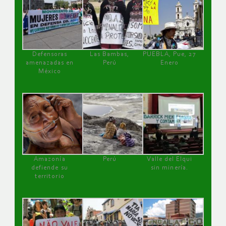
Defensoras
Las Bambas,
PUEBLA, Pue, 27
amenazadas en
Perú
Enero
México
Amazonía
Perú
Valle del Elqui
defiende su
sin minería.
territorio