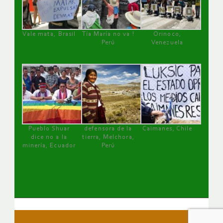
Vale mata, Brasil
Tía María no va !
Orinoco,
Perú
Venezuela
Pueblo Shuar
defensora de la
Caimanes, Chile
dice no a la
tierra, Melchora,
minería, Ecuador
Perú