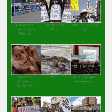
Defensoras
Las Bambas,
PUEBLA, Pue, 27
amenazadas en
Perú
Enero
México
Amazonía
Perú
Valle del Elqui
defiende su
sin minería.
territorio