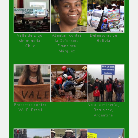
Valle de Elqui
Atentan contra
Defensoras de
sin minería.
la Defensora
Bolivia
Chile
Francisca
Márquez
Protestas contra
No a la minería ,
VALE, Brasil
Bariloche,
Argentina