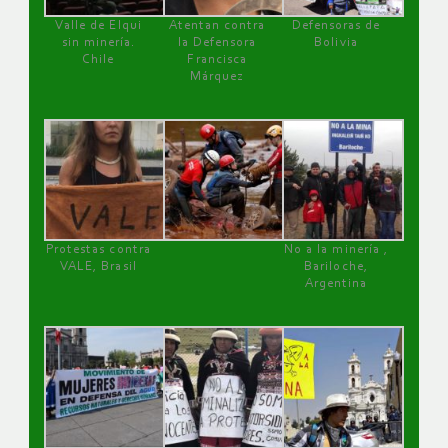
Valle de Elqui
Atentan contra
Defensoras de
sin minería.
la Defensora
Bolivia
Chile
Francisca
Márquez
Protestas contra
No a la minería ,
VALE, Brasil
Bariloche,
Argentina