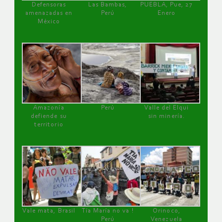
Defensoras
Las Bambas,
PUEBLA, Pue, 27
amenazadas en
Perú
Enero
México
Amazonía
Perú
Valle del Elqui
defiende su
sin minería.
territorio
Vale mata, Brasil
Tía María no va !
Orinoco,
Perú
Venezuela