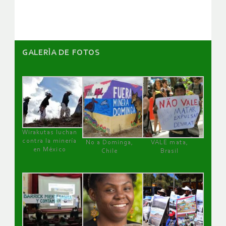
artículos
GALERÌA DE FOTOS
Wirakutas luchan
contra la minería
No a Dominga,
VALE mata,
en México
Chile
Brasil