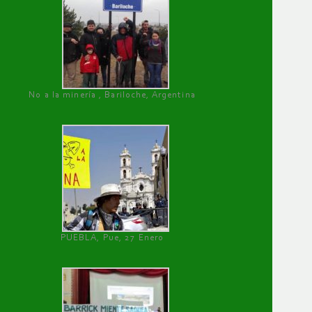
No a la minería , Bariloche, Argentina
PUEBLA, Pue, 27 Enero