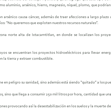
o aluminio, arsénico, hierro, magnesio, níquel, plomo, que podrían o
n arsénico causa cáncer, además de traer afecciones a largo plazo a
ríos: “No queremos que exploten nuestros recursos naturales”.
ona norte alta de Ixtacamtitlan, en donde se localizan los proyec
os se encuentran los proyectos hidroeléctricos para llevar energía
n la tierra y extraer combustible.
ne en peligro su sanidad, sino además está siendo “quitado” a los pu
s, sino que llega a consumir 250 mil litros por hora, cantidad que una 
es provocando así la desestabilización en los suelos y la muerte de 