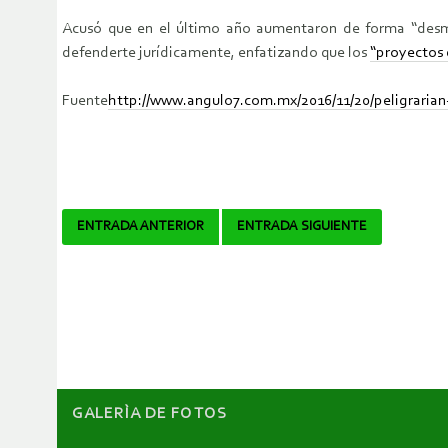
Acusó que en el último año aumentaron de forma “desmed
defenderte jurídicamente, enfatizando que los
“proyectos
Fuente
http://www.angulo7.com.mx/2016/11/20/peligrarian-
Navegador
ENTRADA ANTERIOR
ENTRADA SIGUIENTE
de
artículos
GALERÌA DE FOTOS