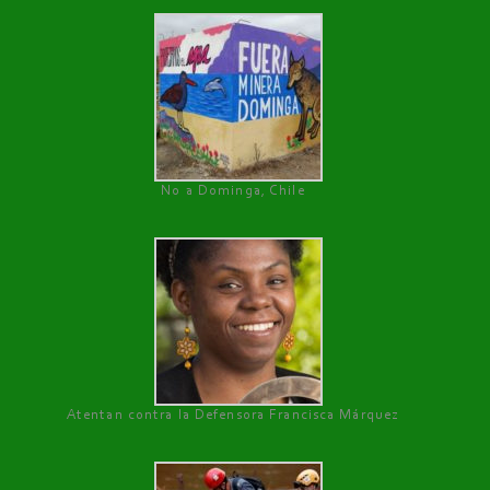
No a Dominga, Chile
Atentan contra la Defensora Francisca Márquez