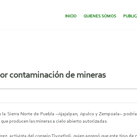
SALTAR AL CONTENIDO.
INICIO
QUIENES SOMOS
PUBLI
 por contaminación de mineras
en la Sierra Norte de Puebla –Ajajalpan, Apulco y Zempoala– podrí
 que producen las mineras a cielo abierto autorizadas.
érez, activista del consejo Tiyoxtloli, quien agregó que este tipo d