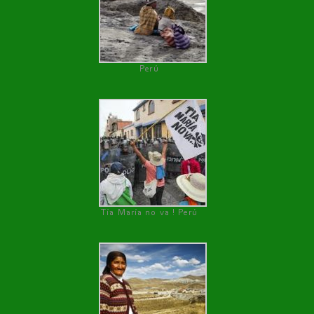
Perú
Tía María no va ! Perú