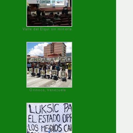
Valle del Elqui sin minería.
Orinoco, Venezuela