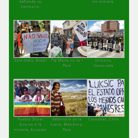
defiende su
sin minería.
territorio
Vale mata, Brasil
Tía María no va !
Orinoco,
Perú
Venezuela
Pueblo Shuar
defensora de la
Caimanes, Chile
dice no a la
tierra, Melchora,
minería, Ecuador
Perú