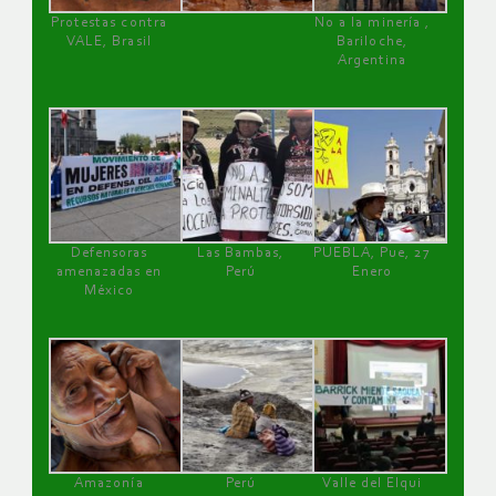
Protestas contra
No a la minería ,
VALE, Brasil
Bariloche,
Argentina
Defensoras
Las Bambas,
PUEBLA, Pue, 27
amenazadas en
Perú
Enero
México
Amazonía
Perú
Valle del Elqui