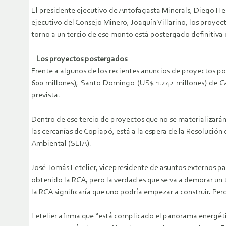
El presidente ejecutivo de Antofagasta Minerals, Diego He
ejecutivo del Consejo Minero, Joaquín Villarino, los proye
torno a un tercio de ese monto está postergado definitiva 
Los proyectos postergados
Frente a algunos de los recientes anuncios de proyectos p
600 millones), Santo Domingo (US$ 1.242 millones) de Ca
prevista.
Dentro de ese tercio de proyectos que no se materializarán
las cercanías de Copiapó, está a la espera de la Resolució
Ambiental (SEIA).
José Tomás Letelier, vicepresidente de asuntos externos pa
obtenido la RCA, pero la verdad es que se va a demorar un 
la RCA significaría que uno podría empezar a construir. Pe
Letelier afirma que “está complicado el panorama energétic