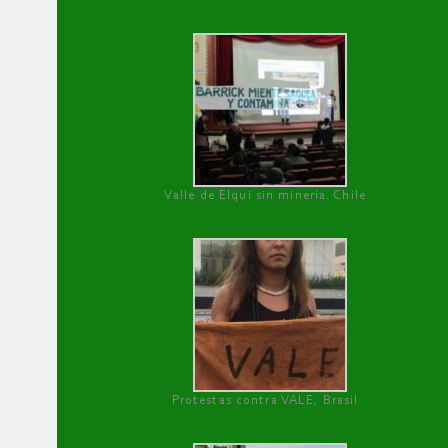
Valle de Elqui sin minería. Chile
Protestas contra VALE, Brasil