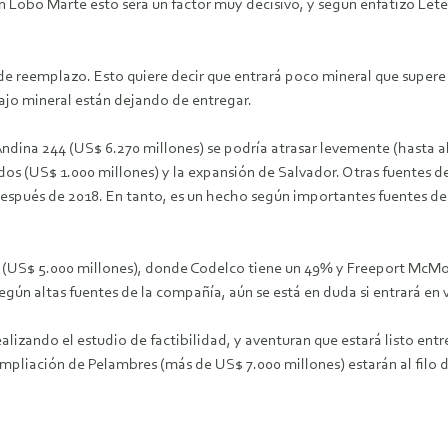
Lobo Marte esto será un factor muy decisivo, y según enfatizó Letelie
 reemplazo. Esto quiere decir que entrará poco mineral que supere l
bajo mineral están dejando de entregar.
Andina 244 (US$ 6.270 millones) se podría atrasar levemente (hasta
 (US$ 1.000 millones) y la expansión de Salvador. Otras fuentes de la i
spués de 2018. En tanto, es un hecho según importantes fuentes de X
ra (US$ 5.000 millones), donde Codelco tiene un 49% y Freeport McM
gún altas fuentes de la compañía, aún se está en duda si entrará en 
lizando el estudio de factibilidad, y aventuran que estará listo entr
ampliación de Pelambres (más de US$ 7.000 millones) estarán al filo 