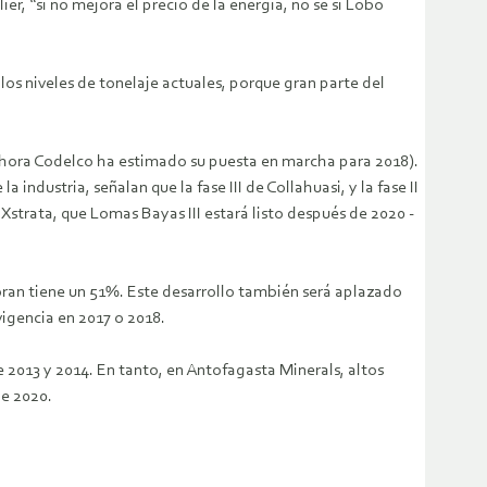
r, “si no mejora el precio de la energía, no sé si Lobo
os niveles de tonelaje actuales, porque gran parte del
 ahora Codelco ha estimado su puesta en marcha para 2018).
ndustria, señalan que la fase III de Collahuasi, y la fase II
strata, que Lomas Bayas III estará listo después de 2020 -
oran tiene un 51%. Este desarrollo también será aplazado
vigencia en 2017 o 2018.
e 2013 y 2014. En tanto, en Antofagasta Minerals, altos
de 2020.