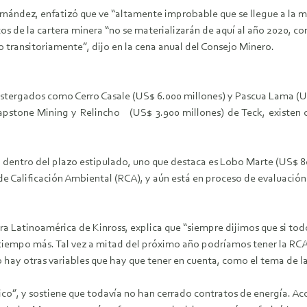
rnández, enfatizó que ve “altamente improbable que se llegue a la m
ctos de la cartera minera “no se materializarán de aquí al año 2020,
o transitoriamente”, dijo en la cena anual del Consejo Minero.
ostergados como Cerro Casale (US$ 6.000 millones) y Pascua Lama (U
pstone Mining y Relincho (US$ 3.900 millones) de Teck, existen o
 dentro del plazo estipulado, uno que destaca es Lobo Marte (US$ 80
n de Calificación Ambiental (RCA), y aún está en proceso de evaluació
ra Latinoamérica de Kinross, explica que “siempre dijimos que si to
tiempo más. Tal vez a mitad del próximo año podríamos tener la RCA.
ro hay otras variables que hay que tener en cuenta, como el tema de 
o”, y sostiene que todavía no han cerrado contratos de energía. Acot