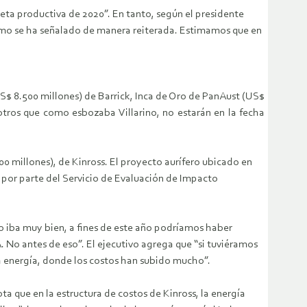
eta productiva de 2020”. En tanto, según el presidente
 como se ha señalado de manera reiterada. Estimamos que en
S$ 8.500 millones) de Barrick, Inca de Oro de PanAust (US$
tros que como esbozaba Villarino, no estarán en la fecha
0 millones), de Kinross. El proyecto aurífero ubicado en
n por parte del Servicio de Evaluación de Impacto
do iba muy bien, a fines de este año podríamos haber
 No antes de eso”. El ejecutivo agrega que “si tuviéramos
la energía, donde los costos han subido mucho”.
a que en la estructura de costos de Kinross, la energía