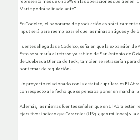
representa más de un 20% en las operaciones que tienen. En 
Marte podrá salir adelante”.
En Codelco, el panorama de producción es prácticamente de
input será para reemplazar el que las minas antiguas y de 
Fuentes allegadas a Codelco, señalan que la expansión de 
Esto se sumaría al retraso ya sabido de San Antonio de Óxidos
de Quebrada Blanca de Teck, también se retrasarían para de
por temas de regulación-.
Un proyecto relacionado con la estatal cuprífera es El Ab
con respecto a la fecha que se pensaba poner en marcha. Se
Además, las mismas fuentes señalan que en El Abra están rea
ejecutivos indican que Caracoles (US$ 3.300 millones) y la 