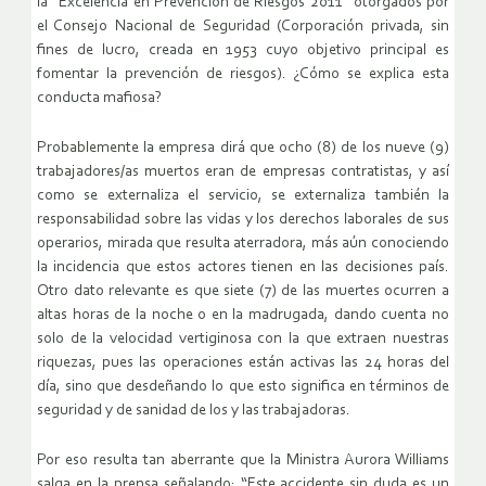
la “Excelencia en Prevención de Riesgos 2011″ otorgados por
el Consejo Nacional de Seguridad (Corporación privada, sin
fines de lucro, creada en 1953 cuyo objetivo principal es
fomentar la prevención de riesgos). ¿Cómo se explica esta
conducta mafiosa?
Probablemente la empresa dirá que ocho (8) de los nueve (9)
trabajadores/as muertos eran de empresas contratistas, y así
como se externaliza el servicio, se externaliza también la
responsabilidad sobre las vidas y los derechos laborales de sus
operarios, mirada que resulta aterradora, más aún conociendo
la incidencia que estos actores tienen en las decisiones país.
Otro dato relevante es que siete (7) de las muertes ocurren a
altas horas de la noche o en la madrugada, dando cuenta no
solo de la velocidad vertiginosa con la que extraen nuestras
riquezas, pues las operaciones están activas las 24 horas del
día, sino que desdeñando lo que esto significa en términos de
seguridad y de sanidad de los y las trabajadoras.
Por eso resulta tan aberrante que la Ministra Aurora Williams
salga en la prensa señalando: “Este accidente sin duda es un