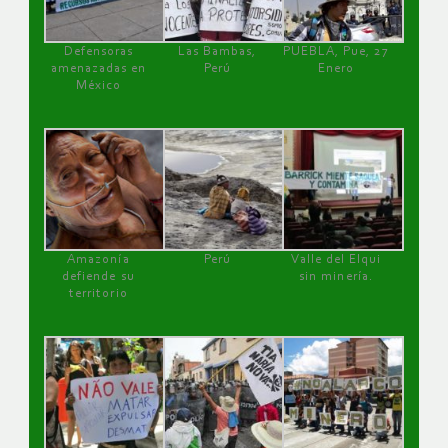
Defensoras
Las Bambas,
PUEBLA, Pue, 27
amenazadas en
Perú
Enero
México
Amazonía
Perú
Valle del Elqui
defiende su
sin minería.
territorio