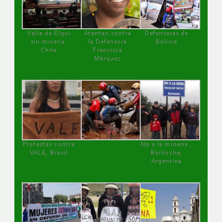
Valle de Elqui
Atentan contra
Defensoras de
sin minería.
la Defensora
Bolivia
Chile
Francisca
Márquez
Protestas contra
No a la minería ,
VALE, Brasil
Bariloche,
Argentina