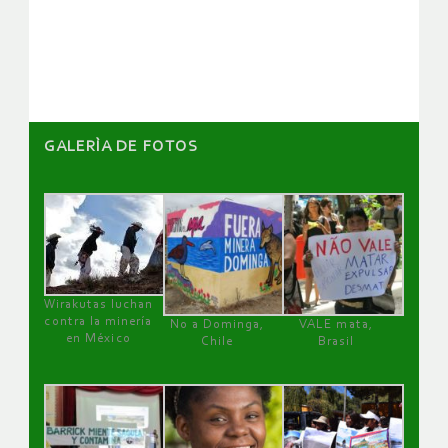
de
artículos
GALERÌA DE FOTOS
Wirakutas luchan
contra la minería
No a Dominga,
VALE mata,
en México
Chile
Brasil