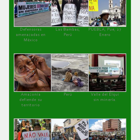
Defensoras
Las Bambas,
PUEBLA, Pue, 27
amenazadas en
Perú
Enero
México
Amazonía
Perú
Valle del Elqui
defiende su
sin minería.
territorio