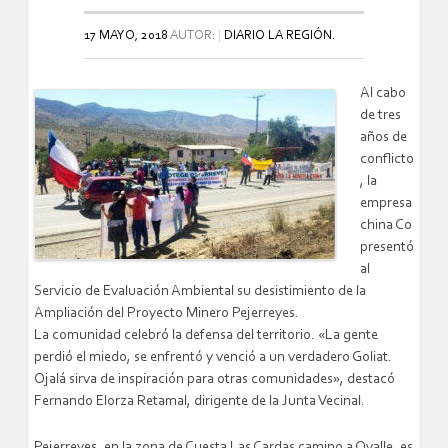
17 MAYO, 2018
AUTOR:
DIARIO LA REGIÓN.
Al cabo
de tres
años de
conflicto
, la
empresa
china Co
presentó
al
Servicio de Evaluación Ambiental su desistimiento de la
Ampliación del Proyecto Minero Pejerreyes.
La comunidad celebró la defensa del territorio. «La gente
perdió el miedo, se enfrentó y venció a un verdadero Goliat.
Ojalá sirva de inspiración para otras comunidades», destacó
Fernando Elorza Retamal, dirigente de la Junta Vecinal.
Pejerreyes, en la zona de Cuesta Las Cardas camino a Ovalle, es