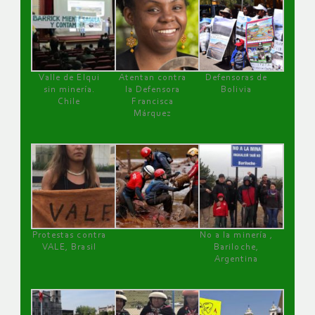
Valle de Elqui
Atentan contra
Defensoras de
sin minería.
la Defensora
Bolivia
Chile
Francisca
Márquez
Protestas contra
No a la minería ,
VALE, Brasil
Bariloche,
Argentina