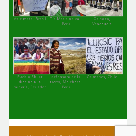
Vale mata, Brasil
Tía María no va !
Orinoco,
Perú
Venezuela
Pueblo Shuar
defensora de la
Caimanes, Chile
dice no a la
tierra, Melchora,
minería, Ecuador
Perú